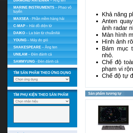
DIAMOND ANTENNA
– Ăng ten
MARINE INSTRUMENTS
– Phao vô
tuyến
Khả năng ph
MAXSEA
- Phần mềm hàng hải
Anten quay
C-MAP
– Hải đồ điện tử
ảnh radar 
DAIKO
– La bàn từ chuẩn/lái
Màn hình mà
YOUNG
– Máy đo gió
Hình ảnh rõ 
SHAKESPEARE
– Ăng ten
Bám mục ti
nhỏ.
UNILAM
– Đèn đánh cá
Chế độ toà
SAMMYUNG
- Đèn đánh cá
phạm vi rộn
TÌM SẢN PHẨM THEO ỨNG DỤNG
Chế độ tự đ
Sản phẩm tương tự
TÌM PHỤ KIỆN THEO SẢN PHẨM