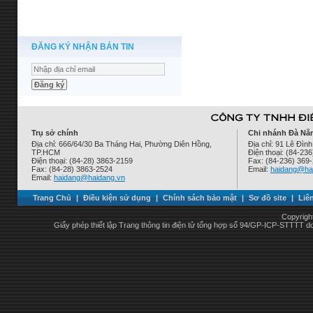
ĐĂNG KÝ NHẬN BẢN TIN
Trụ sở chính
Chi nhánh Đà Nẵ
Địa chỉ: 666/64/30 Ba Tháng Hai, Phường Diên Hồng,
Địa chỉ: 91 Lê Đì
TP.HCM
Điện thoại: (84-23
Điện thoại: (84-28) 3863-2159
Fax: (84-236) 369
Fax: (84-28) 3863-2524
Email:
haidang@ha
Email:
haidang@haidang.vn
Trang Chủ
|
Điều kiện sử dụng
|
Chính sách bảo mật
|
Sơ đồ site
|
Liê
Copyrigh
Giấy phép thiết lập Trang thông tin điện tử tổng hợp số 94/GP-ICP-STTTT 