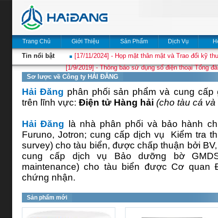
Trang Chủ
Giới Thiệu
Sản Phẩm
Dịch Vụ
H
Tin nổi bật
[17/11/2024] - Họp mặt thân mật và Trao đổi kỹ thu
[1/9/2019] - Thông báo sử dụng số điện thoại Tổng đà
Sơ lược về Công ty HẢI ĐĂNG
Hải Đăng
phân phối sản phẩm và cung cấp gi
trên lĩnh vực:
Điện tử Hàng hải
(cho tàu cá và 
Hải Đăng
là nhà phân phối và bảo hành ch
Furuno, Jotron; cung cấp dịch vụ Kiểm tra thi
survey) cho tàu biển, được chấp thuận bởi BV
cung cấp dịch vụ Bảo dưỡng bờ GMDS
maintenance) cho tàu biển được Cơ quan 
chứng nhận.
Sản phẩm mới