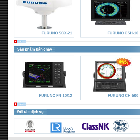
FURUNO SCX-21
FURUNO CSH-10
Sản phẩm bán chạy
FURUNO FR-10/12
FURUNO CH-500
Đối tác dịch vụ