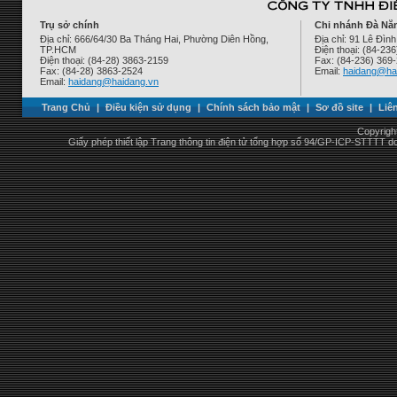
Trụ sở chính
Chi nhánh Đà Nẵ
Địa chỉ: 666/64/30 Ba Tháng Hai, Phường Diên Hồng,
Địa chỉ: 91 Lê Đì
TP.HCM
Điện thoại: (84-23
Điện thoại: (84-28) 3863-2159
Fax: (84-236) 369
Fax: (84-28) 3863-2524
Email:
haidang@ha
Email:
haidang@haidang.vn
Trang Chủ
|
Điều kiện sử dụng
|
Chính sách bảo mật
|
Sơ đồ site
|
Liê
Copyrigh
Giấy phép thiết lập Trang thông tin điện tử tổng hợp số 94/GP-ICP-STTTT 