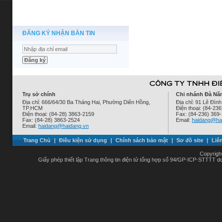
ĐĂNG KÝ NHẬN BẢN TIN
Trụ sở chính
Chi nhánh Đà Nẵ
Địa chỉ: 666/64/30 Ba Tháng Hai, Phường Diên Hồng,
Địa chỉ: 91 Lê Đì
TP.HCM
Điện thoại: (84-23
Điện thoại: (84-28) 3863-2159
Fax: (84-236) 369
Fax: (84-28) 3863-2524
Email:
haidang@ha
Email:
haidang@haidang.vn
Trang Chủ
|
Điều kiện sử dụng
|
Chính sách bảo mật
|
Sơ đồ site
|
Liê
Copyrigh
Giấy phép thiết lập Trang thông tin điện tử tổng hợp số 94/GP-ICP-STTTT 