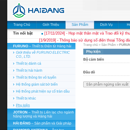
Trang Chủ
Giới Thiệu
Sản Phẩm
Dịch Vụ
H
Tin nổi bật
[17/11/2024] - Họp mặt thân mật và Trao đổi kỹ thu
[1/9/2019] - Thông báo sử dụng số điện thoại Tổng đà
Trang chủ
>
Sản Phẩm
>
FURU
FURUNO
– Thiết bị Điện tử Hàng hải
Phụ kiện
Giới thiệu về FURUNO ELECTRIC
CO., LTD.
Bộ cảm biến
Thiết bị đánh cá
Thiết bị hải hành
Đầu dò
Thiết bị thông tin vô tuyến
Hệ thống giám sát bờ biển
Hệ thống phát hiện sự cố tràn dầu
Thiết bị khác
Phụ kiện
JOTRON
– Thiết bị Liên lạc cho ngành
Năng lượng và Hàng hải
HẢI ĐĂNG
– Sản phẩm và Giải pháp