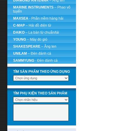
DIAMOND ANTENNA
– Ăng ten
MARINE INSTRUMENTS
– Phao vô
tuyến
MAXSEA
- Phần mềm hàng hải
C-MAP
– Hải đồ điện tử
DAIKO
– La bàn từ chuẩn/lái
YOUNG
– Máy đo gió
SHAKESPEARE
– Ăng ten
UNILAM
– Đèn đánh cá
SAMMYUNG
- Đèn đánh cá
TÌM SẢN PHẨM THEO ỨNG DỤNG
TÌM PHỤ KIỆN THEO SẢN PHẨM