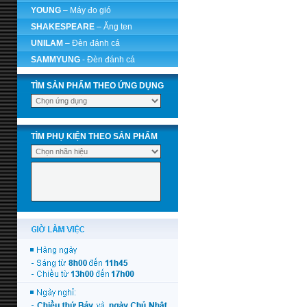
YOUNG
– Máy đo gió
SHAKESPEARE
– Ăng ten
UNILAM
– Đèn đánh cá
SAMMYUNG
- Đèn đánh cá
TÌM SẢN PHẨM THEO ỨNG DỤNG
TÌM PHỤ KIỆN THEO SẢN PHẨM