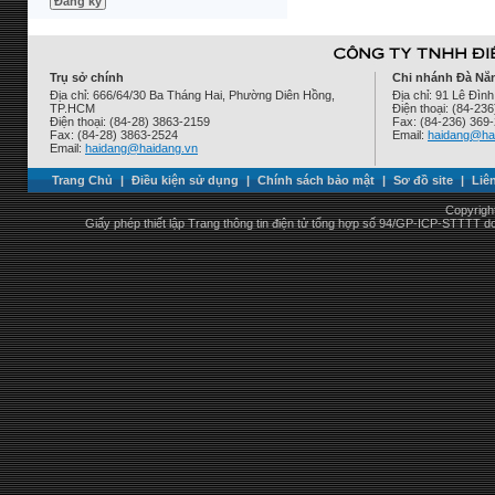
Trụ sở chính
Chi nhánh Đà Nẵ
Địa chỉ: 666/64/30 Ba Tháng Hai, Phường Diên Hồng,
Địa chỉ: 91 Lê Đì
TP.HCM
Điện thoại: (84-23
Điện thoại: (84-28) 3863-2159
Fax: (84-236) 369
Fax: (84-28) 3863-2524
Email:
haidang@ha
Email:
haidang@haidang.vn
Trang Chủ
|
Điều kiện sử dụng
|
Chính sách bảo mật
|
Sơ đồ site
|
Liê
Copyrigh
Giấy phép thiết lập Trang thông tin điện tử tổng hợp số 94/GP-ICP-STTTT 