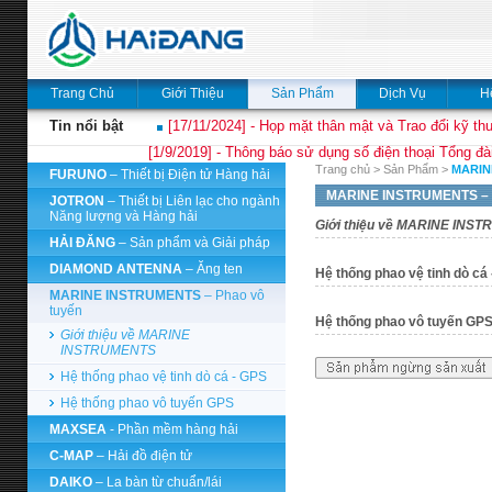
Trang Chủ
Giới Thiệu
Sản Phẩm
Dịch Vụ
H
Tin nổi bật
[17/11/2024] - Họp mặt thân mật và Trao đổi kỹ thu
[1/9/2019] - Thông báo sử dụng số điện thoại Tổng đà
Trang chủ
>
Sản Phẩm
>
MARIN
FURUNO
– Thiết bị Điện tử Hàng hải
MARINE INSTRUMENTS
–
JOTRON
– Thiết bị Liên lạc cho ngành
Năng lượng và Hàng hải
Giới thiệu về MARINE INS
HẢI ĐĂNG
– Sản phẩm và Giải pháp
DIAMOND ANTENNA
– Ăng ten
Hệ thống phao vệ tinh dò cá
MARINE INSTRUMENTS
– Phao vô
tuyến
Hệ thống phao vô tuyến GP
Giới thiệu về MARINE
INSTRUMENTS
Hệ thống phao vệ tinh dò cá - GPS
Hệ thống phao vô tuyến GPS
MAXSEA
- Phần mềm hàng hải
C-MAP
– Hải đồ điện tử
DAIKO
– La bàn từ chuẩn/lái