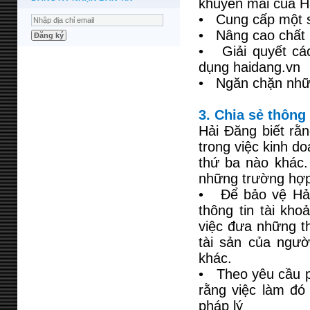
khuyến mãi của H
• Cung cấp một số
• Nâng cao chất 
• Giải quyết các
dụng haidang.vn
• Ngăn chặn nhữn
3. Chia sẻ thông 
Hải Đăng biết rằn
trong việc kinh d
thứ ba nào khác.
những trường hợp
• Để bảo vệ Hải 
thông tin tài kho
việc đưa những th
tài sản của ngườ
khác.
• Theo yêu cầu ph
rằng việc làm đó
pháp lý