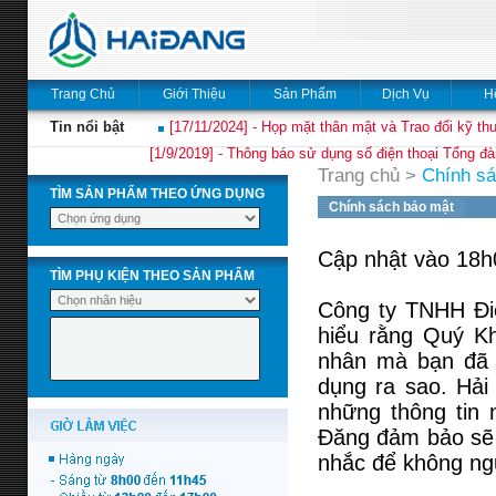
Trang Chủ
Giới Thiệu
Sản Phẩm
Dịch Vụ
H
Tin nổi bật
[17/11/2024] - Họp mặt thân mật và Trao đổi kỹ thu
[1/9/2019] - Thông báo sử dụng số điện thoại Tổng đà
Trang chủ
>
Chính sá
TÌM SẢN PHẨM THEO ỨNG DỤNG
Chính sách bảo mật
Cập nhật vào 18h
TÌM PHỤ KIỆN THEO SẢN PHẨM
Công ty TNHH Điệ
hiểu rằng Quý Kh
nhân mà bạn đã 
dụng ra sao. Hải
những thông tin 
Đăng đảm bảo sẽ 
nhắc để không ngừ