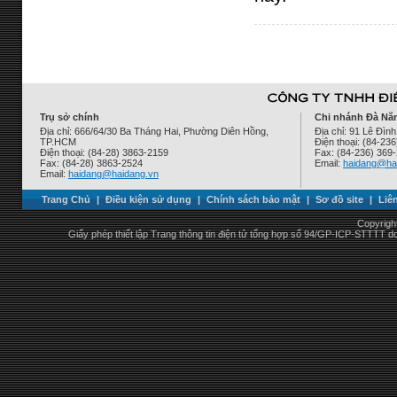
Trụ sở chính
Chi nhánh Đà Nẵ
Địa chỉ: 666/64/30 Ba Tháng Hai, Phường Diên Hồng,
Địa chỉ: 91 Lê Đì
TP.HCM
Điện thoại: (84-23
Điện thoại: (84-28) 3863-2159
Fax: (84-236) 369
Fax: (84-28) 3863-2524
Email:
haidang@ha
Email:
haidang@haidang.vn
Trang Chủ
|
Điều kiện sử dụng
|
Chính sách bảo mật
|
Sơ đồ site
|
Liê
Copyrigh
Giấy phép thiết lập Trang thông tin điện tử tổng hợp số 94/GP-ICP-STTTT 