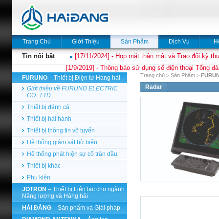
Trang Chủ
Giới Thiệu
Sản Phẩm
Dịch Vụ
H
Tin nổi bật
[17/11/2024] - Họp mặt thân mật và Trao đổi kỹ thu
[1/9/2019] - Thông báo sử dụng số điện thoại Tổng đà
Trang chủ
>
Sản Phẩm
>
FURU
FURUNO
– Thiết bị Điện tử Hàng hải
Radar
Giới thiệu về FURUNO ELECTRIC
CO., LTD.
Thiết bị đánh cá
Thiết bị hải hành
Thiết bị thông tin vô tuyến
Hệ thống giám sát bờ biển
Hệ thống phát hiện sự cố tràn dầu
Thiết bị khác
Phụ kiện
JOTRON
– Thiết bị Liên lạc cho ngành
Năng lượng và Hàng hải
HẢI ĐĂNG
– Sản phẩm và Giải pháp