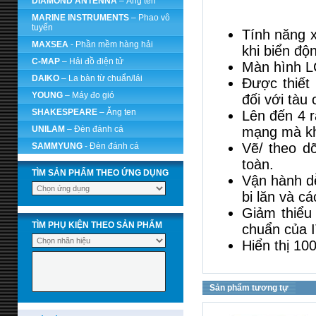
DIAMOND ANTENNA
– Ăng ten
MARINE INSTRUMENTS
– Phao vô
tuyến
Tính năng xử
MAXSEA
- Phần mềm hàng hải
khi biển độ
C-MAP
– Hải đồ điện tử
Màn hình L
DAIKO
– La bàn từ chuẩn/lái
Được thiết
YOUNG
– Máy đo gió
đối với tàu 
SHAKESPEARE
– Ăng ten
Lên đến 4 r
UNILAM
– Đèn đánh cá
mạng mà khô
Vẽ/ theo d
SAMMYUNG
- Đèn đánh cá
toàn.
TÌM SẢN PHẨM THEO ỨNG DỤNG
Vận hành dễ
bi lăn và c
Giảm thiểu 
TÌM PHỤ KIỆN THEO SẢN PHẨM
chuẩn của 
Hiển thị 10
Sản phẩm tương tự