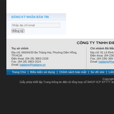
ĐĂNG KÝ NHẬN BẢN TIN
Trụ sở chính
Chi nhánh Đà Nẵ
Địa chỉ: 666/64/30 Ba Tháng Hai, Phường Diên Hồng,
Địa chỉ: 91 Lê Đì
TP.HCM
Điện thoại: (84-23
Điện thoại: (84-28) 3863-2159
Fax: (84-236) 369
Fax: (84-28) 3863-2524
Email:
haidang@ha
Email:
haidang@haidang.vn
Trang Chủ
|
Điều kiện sử dụng
|
Chính sách bảo mật
|
Sơ đồ site
|
Liê
Copyrigh
Giấy phép thiết lập Trang thông tin điện tử tổng hợp số 94/GP-ICP-STTTT 