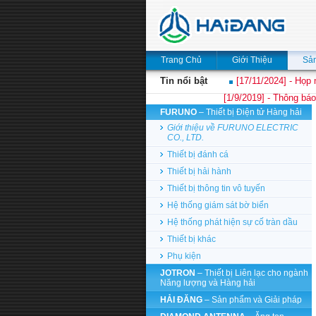
Trang Chủ
Giới Thiệu
Sả
Tin nổi bật
[17/11/2024] - Họp 
[1/9/2019] - Thông báo
FURUNO
– Thiết bị Điện tử Hàng hải
Giới thiệu về FURUNO ELECTRIC
CO., LTD.
Thiết bị đánh cá
Thiết bị hải hành
Thiết bị thông tin vô tuyến
Hệ thống giám sát bờ biển
Hệ thống phát hiện sự cố tràn dầu
Thiết bị khác
Phụ kiện
JOTRON
– Thiết bị Liên lạc cho ngành
Năng lượng và Hàng hải
HẢI ĐĂNG
– Sản phẩm và Giải pháp