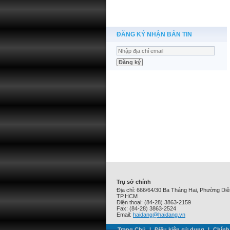
ĐĂNG KÝ NHẬN BẢN TIN
Trụ sở chính
Địa chỉ: 666/64/30 Ba Tháng Hai, Phường Di
TP.HCM
Điện thoại: (84-28) 3863-2159
Fax: (84-28) 3863-2524
Email:
haidang@haidang.vn
Trang Chủ
|
Điều kiện sử dụng
|
Chính