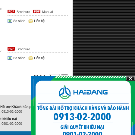
ận
Brochure
Manual
So sánh
Liên hệ
Brochure
o
So sánh
Liên hệ
[1]
2
3
 Hỗ trợ Khách hàng và Bảo hành
i: 0913-02-2000
t khiếu nại
i: 0901-02-2000
Số lượt truy cập
: