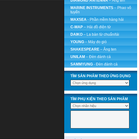
DIAMOND ANTENNA
– Ăng ten
MARINE INSTRUMENTS
– Phao vô
tuyến
MAXSEA
- Phần mềm hàng hải
C-MAP
– Hải đồ điện tử
DAIKO
– La bàn từ chuẩn/lái
YOUNG
– Máy đo gió
SHAKESPEARE
– Ăng ten
UNILAM
– Đèn đánh cá
SAMMYUNG
- Đèn đánh cá
TÌM SẢN PHẨM THEO ỨNG DỤNG
TÌM PHỤ KIỆN THEO SẢN PHẨM