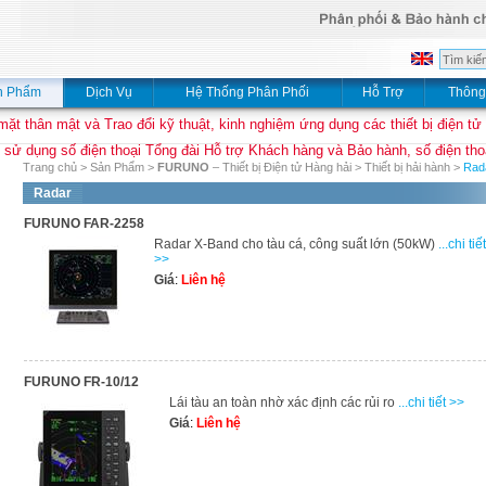
n Phẩm
Dịch Vụ
Hệ Thống Phân Phối
Hỗ Trợ
Thông
mặt thân mật và Trao đổi kỹ thuật, kinh nghiệm ứng dụng các thiết bị điện tử
 sử dụng số điện thoại Tổng đài Hỗ trợ Khách hàng và Bảo hành, số điện thoạ
Trang chủ
>
Sản Phẩm
>
FURUNO
– Thiết bị Điện tử Hàng hải
>
Thiết bị hải hành
>
Rad
Radar
FURUNO FAR-2258
Radar X-Band cho tàu cá, công suất lớn (50kW)
...chi tiết
>>
Giá
:
Liên hệ
FURUNO FR-10/12
Lái tàu an toàn nhờ xác định các rủi ro
...chi tiết >>
Giá
:
Liên hệ