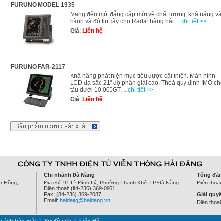
FURUNO MODEL 1935
Mang đến một đẳng cấp mới về chất lượng, khả năng v
hành và độ tin cậy cho Radar hàng hải.
...chi tiết >>
Giá
:
Liên hệ
FURUNO FAR-2117
Khả năng phát hiện mục tiêu được cải thiện. Màn hình
LCD đa sắc 21" độ phân giải cao. Thoả quy định IMO ch
tàu dưới 10.000GT.
...chi tiết >>
Giá
:
Liên hệ
Chi nhánh Đà Nẵng
Tổng đài
ên Hồng,
Địa chỉ: 91 Lê Đình Lý, Phường Thanh Khê, TP.Đà Nẵng
Điện thoạ
Điện thoại: (84-236) 369-0951
Fax: (84-236) 369-2087
Giải quyế
Email:
haidang@haidang.vn
Điện thoạ
 sách bảo mật
|
Sơ đồ site
|
Liên Hệ