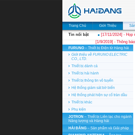
Trang Chủ
Giới Thiệu
Sả
Tin nổi bật
[17/11/2024] - Họp 
[1/9/2019] - Thông báo
FURUNO
– Thiết bị Điện tử Hàng hải
Giới thiệu về FURUNO ELECTRIC
CO., LTD.
Thiết bị đánh cá
Thiết bị hải hành
Thiết bị thông tin vô tuyến
Hệ thống giám sát bờ biển
Hệ thống phát hiện sự cố tràn dầu
Thiết bị khác
Phụ kiện
JOTRON
– Thiết bị Liên lạc cho ngành
Năng lượng và Hàng hải
HẢI ĐĂNG
– Sản phẩm và Giải pháp