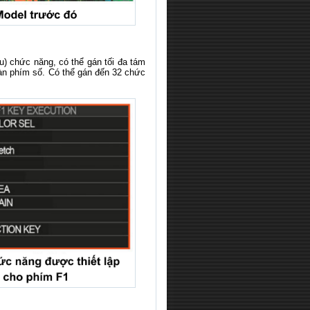
) chức năng, có thể gán tối đa tám
àn phím số. Có thể gán đến 32 chức