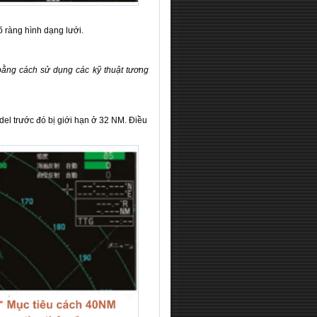
 ràng hình dạng lưới.
 bằng cách sử dụng các kỹ thuật tương
el trước đó bị giới hạn ở 32 NM. Điều