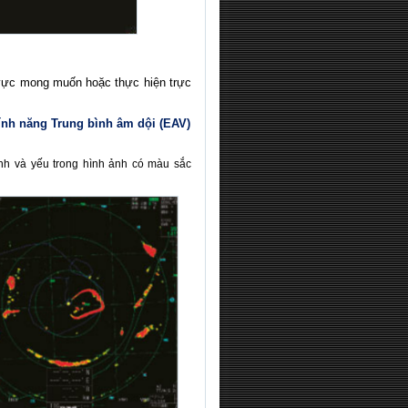
 vực mong muốn hoặc thực hiện trực
ính năng Trung bình âm dội (EAV)
nh và yếu trong hình ảnh có màu sắc