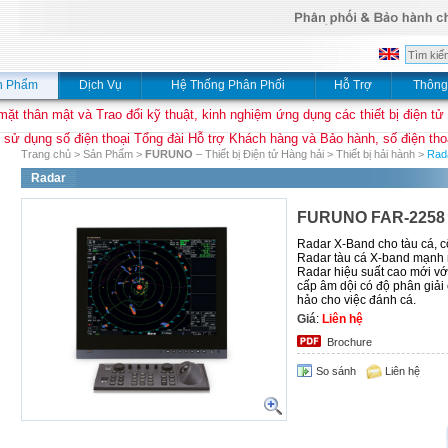
n Phẩm
Dịch Vụ
Hệ Thống Phân Phối
Hỗ Trợ
Thông
mặt thân mật và Trao đổi kỹ thuật, kinh nghiệm ứng dụng các thiết bị điện tử
 sử dụng số điện thoại Tổng đài Hỗ trợ Khách hàng và Bảo hành, số điện thoạ
Trang chủ
>
Sản Phẩm
>
FURUNO
– Thiết bị Điện tử Hàng hải
>
Thiết bị hải hành
>
Rad
Radar
FURUNO FAR-2258
Radar X-Band cho tàu cá, c
Radar tàu cá X-band mạnh
Radar hiệu suất cao mới với
cấp âm dội có độ phân giải
hảo cho việc đánh cá.
Giá
:
Liên hệ
Brochure
So sánh
Liên hệ