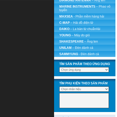
DIAMOND ANTENNA
– Ăng ten
MARINE INSTRUMENTS
– Phao vô
tuyến
MAXSEA
- Phần mềm hàng hải
C-MAP
– Hải đồ điện tử
DAIKO
– La bàn từ chuẩn/lái
YOUNG
– Máy đo gió
SHAKESPEARE
– Ăng ten
UNILAM
– Đèn đánh cá
SAMMYUNG
- Đèn đánh cá
TÌM SẢN PHẨM THEO ỨNG DỤNG
TÌM PHỤ KIỆN THEO SẢN PHẨM