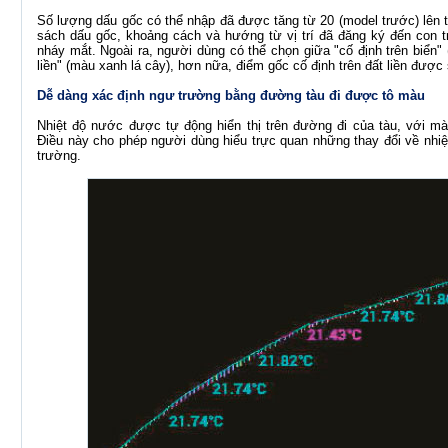
Số lượng dấu gốc có thể nhập đã được tăng từ 20 (model trước) lên tố
sách dấu gốc, khoảng cách và hướng từ vị trí đã đăng ký đến con t
nháy mắt. Ngoài ra, người dùng có thể chọn giữa "cố định trên biển" 
liền" (màu xanh lá cây), hơn nữa, điểm gốc cố định trên đất liền được 
Dễ dàng xác định ngư trường bằng đường tàu đi được tô màu
Nhiệt độ nước được tự động hiển thị trên đường đi của tàu, với mà
Điều này cho phép người dùng hiểu trực quan những thay đổi về nhi
trường.