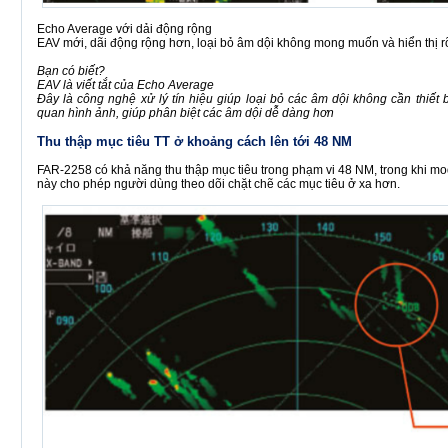
Echo Average với dải động rộng
EAV mới, dãi động rộng hơn, loại bỏ âm dội không mong muốn và hiển thị rõ
Bạn có biết?
EAV là viết tắt của Echo Average
Đây là công nghệ xử lý tín hiệu giúp loại bỏ các âm dội không cần thiết
quan hình ảnh, giúp phân biệt các âm dội dễ dàng hơn
Thu thập mục tiêu TT ở khoảng cách lên tới 48 NM
FAR-2258 có khả năng thu thập mục tiêu trong phạm vi 48 NM, trong khi mod
này cho phép người dùng theo dõi chặt chẽ các mục tiêu ở xa hơn.