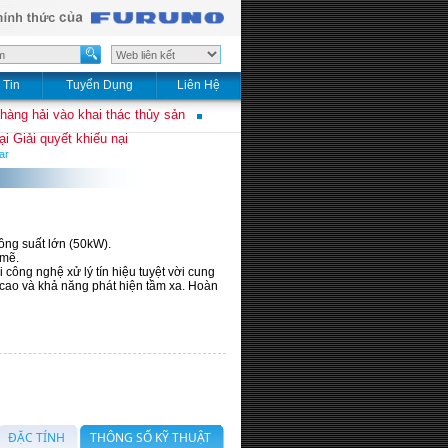
 Tin
Tuyển Dụng
Liên Hệ
 hàng hải vào khai thác thủy sản
i Giải quyết khiếu nại
ar
ông suất lớn (50kW).
 mẽ.
 công nghệ xử lý tín hiệu tuyệt vời cung
 cao và khả năng phát hiện tầm xa. Hoàn
ĐẶC TÍNH
THÔNG SỐ KỸ THUẬT