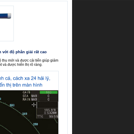
với độ phân giải rất cao
ộ thu mới và được cải tiến giúp giảm
 và được hiển thị rõ ràng.