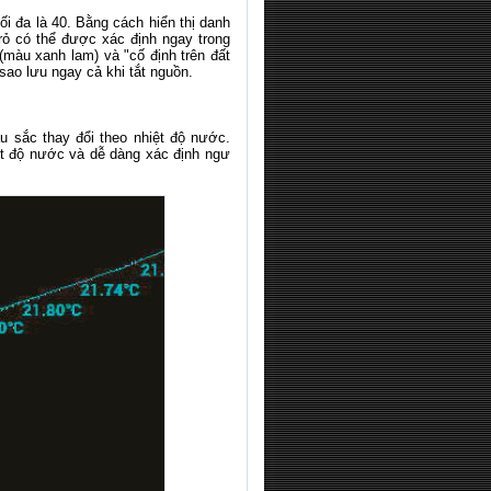
i đa là 40. Bằng cách hiển thị danh
rỏ có thể được xác định ngay trong
(màu xanh lam) và "cố định trên đất
sao lưu ngay cả khi tắt nguồn.
u sắc thay đổi theo nhiệt độ nước.
ệt độ nước và dễ dàng xác định ngư