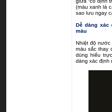
giữa "cố định t
(màu xanh lá c
sao lưu ngay cả
Dễ dàng xác 
màu
Nhiệt độ nước 
màu sắc thay đ
dùng hiểu trự
dàng xác định