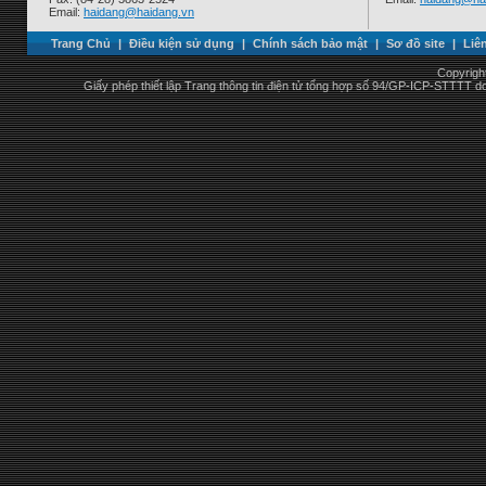
Email:
haidang@haidang.vn
Trang Chủ
|
Điều kiện sử dụng
|
Chính sách bảo mật
|
Sơ đồ site
|
Liê
Copyrigh
Giấy phép thiết lập Trang thông tin điện tử tổng hợp số 94/GP-ICP-STTTT 