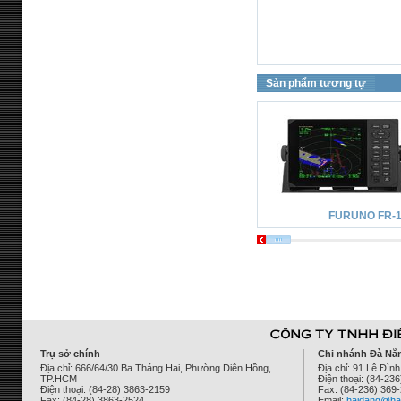
Sản phẩm tương tự
FURUNO FR-1
Trụ sở chính
Chi nhánh Đà Nẵ
Địa chỉ: 666/64/30 Ba Tháng Hai, Phường Diên Hồng,
Địa chỉ: 91 Lê Đì
TP.HCM
Điện thoại: (84-23
Điện thoại: (84-28) 3863-2159
Fax: (84-236) 369
Fax: (84-28) 3863-2524
Email:
haidang@ha