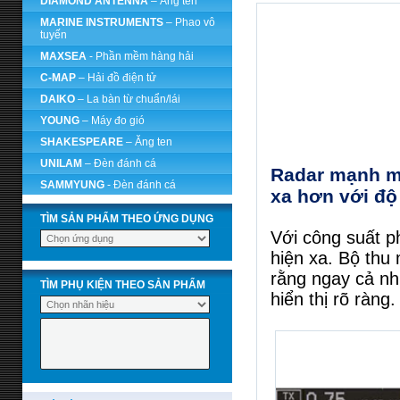
DIAMOND ANTENNA
– Ăng ten
MARINE INSTRUMENTS
– Phao vô
tuyến
MAXSEA
- Phần mềm hàng hải
C-MAP
– Hải đồ điện tử
DAIKO
– La bàn từ chuẩn/lái
YOUNG
– Máy đo gió
SHAKESPEARE
– Ăng ten
UNILAM
– Đèn đánh cá
Radar mạnh m
SAMMYUNG
- Đèn đánh cá
xa hơn với độ 
TÌM SẢN PHẨM THEO ỨNG DỤNG
Với công suất p
hiện xa. Bộ thu
rằng ngay cả nh
TÌM PHỤ KIỆN THEO SẢN PHẨM
hiển thị rõ ràng.