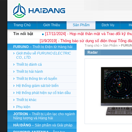
Trang Chủ
Giới Thiệu
Sản Phẩm
Dịch Vụ
H
Tin nổi bật
[17/11/2024] - Họp mặt thân mật và Trao đổi kỹ thu
[1/9/2019] - Thông báo sử dụng số điện thoại Tổng đà
Trang chủ
>
Sản Phẩm
>
FURU
FURUNO
– Thiết bị Điện tử Hàng hải
Radar
Giới thiệu về FURUNO ELECTRIC
CO., LTD.
Thiết bị đánh cá
Thiết bị hải hành
Thiết bị thông tin vô tuyến
Hệ thống giám sát bờ biển
Hệ thống phát hiện sự cố tràn dầu
Thiết bị khác
Phụ kiện
JOTRON
– Thiết bị Liên lạc cho ngành
Năng lượng và Hàng hải
HẢI ĐĂNG
– Sản phẩm và Giải pháp