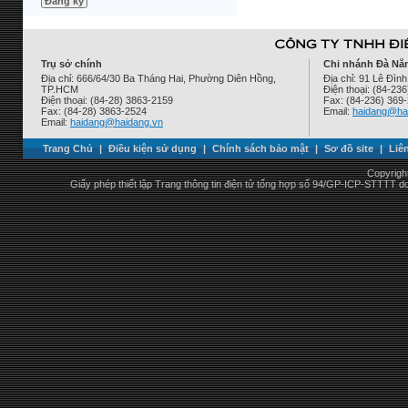
Trụ sở chính
Chi nhánh Đà Nẵ
Địa chỉ: 666/64/30 Ba Tháng Hai, Phường Diên Hồng,
Địa chỉ: 91 Lê Đì
TP.HCM
Điện thoại: (84-23
Điện thoại: (84-28) 3863-2159
Fax: (84-236) 369
Fax: (84-28) 3863-2524
Email:
haidang@ha
Email:
haidang@haidang.vn
Trang Chủ
|
Điều kiện sử dụng
|
Chính sách bảo mật
|
Sơ đồ site
|
Liê
Copyrigh
Giấy phép thiết lập Trang thông tin điện tử tổng hợp số 94/GP-ICP-STTTT 