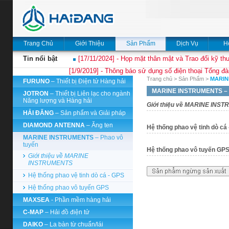
Trang Chủ
Giới Thiệu
Sản Phẩm
Dịch Vụ
H
Tin nổi bật
[17/11/2024] - Họp mặt thân mật và Trao đổi kỹ thu
[1/9/2019] - Thông báo sử dụng số điện thoại Tổng đà
Trang chủ
>
Sản Phẩm
>
MARIN
FURUNO
– Thiết bị Điện tử Hàng hải
MARINE INSTRUMENTS
–
JOTRON
– Thiết bị Liên lạc cho ngành
Năng lượng và Hàng hải
Giới thiệu về MARINE INS
HẢI ĐĂNG
– Sản phẩm và Giải pháp
DIAMOND ANTENNA
– Ăng ten
Hệ thống phao vệ tinh dò cá
MARINE INSTRUMENTS
– Phao vô
tuyến
Hệ thống phao vô tuyến GP
Giới thiệu về MARINE
INSTRUMENTS
Hệ thống phao vệ tinh dò cá - GPS
Hệ thống phao vô tuyến GPS
MAXSEA
- Phần mềm hàng hải
C-MAP
– Hải đồ điện tử
DAIKO
– La bàn từ chuẩn/lái