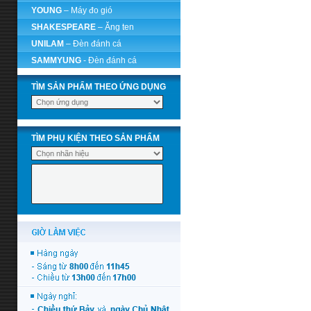
YOUNG
– Máy đo gió
SHAKESPEARE
– Ăng ten
UNILAM
– Đèn đánh cá
SAMMYUNG
- Đèn đánh cá
TÌM SẢN PHẨM THEO ỨNG DỤNG
TÌM PHỤ KIỆN THEO SẢN PHẨM