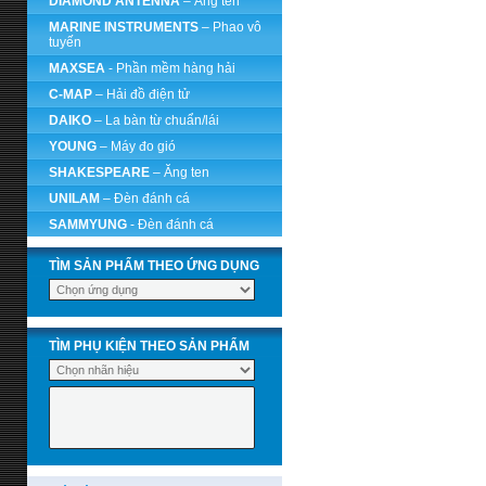
DIAMOND ANTENNA
– Ăng ten
MARINE INSTRUMENTS
– Phao vô
tuyến
MAXSEA
- Phần mềm hàng hải
C-MAP
– Hải đồ điện tử
DAIKO
– La bàn từ chuẩn/lái
YOUNG
– Máy đo gió
SHAKESPEARE
– Ăng ten
UNILAM
– Đèn đánh cá
SAMMYUNG
- Đèn đánh cá
TÌM SẢN PHẨM THEO ỨNG DỤNG
TÌM PHỤ KIỆN THEO SẢN PHẨM