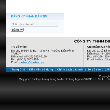
ĐĂNG KÝ NHẬN BẢN TIN
Trụ sở chính
Chi nhánh Đà Nẵ
Địa chỉ: 666/64/30 Ba Tháng Hai, Phường Diên Hồng,
Địa chỉ: 91 Lê Đì
TP.HCM
Điện thoại: (84-23
Điện thoại: (84-28) 3863-2159
Fax: (84-236) 369
Fax: (84-28) 3863-2524
Email:
haidang@ha
Email:
haidang@haidang.vn
Trang Chủ
|
Điều kiện sử dụng
|
Chính sách bảo mật
|
Sơ đồ site
|
Liê
Copyrigh
Giấy phép thiết lập Trang thông tin điện tử tổng hợp số 94/GP-ICP-STTTT 