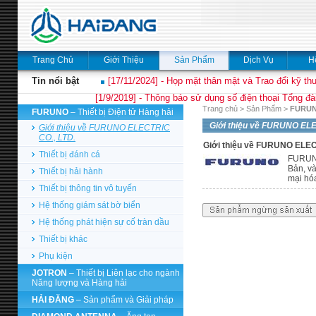
Trang Chủ
Giới Thiệu
Sản Phẩm
Dịch Vụ
H
Tin nổi bật
[17/11/2024] - Họp mặt thân mật và Trao đổi kỹ thu
[1/9/2019] - Thông báo sử dụng số điện thoại Tổng đà
Trang chủ
>
Sản Phẩm
>
FURU
FURUNO
– Thiết bị Điện tử Hàng hải
Giới thiệu về FURUNO ELE
Giới thiệu về FURUNO ELECTRIC
CO., LTD.
Giới thiệu về FURUNO ELEC
Thiết bị đánh cá
FURUNO
Bản, và
Thiết bị hải hành
mại hó
Thiết bị thông tin vô tuyến
Hệ thống giám sát bờ biển
Hệ thống phát hiện sự cố tràn dầu
Thiết bị khác
Phụ kiện
JOTRON
– Thiết bị Liên lạc cho ngành
Năng lượng và Hàng hải
HẢI ĐĂNG
– Sản phẩm và Giải pháp