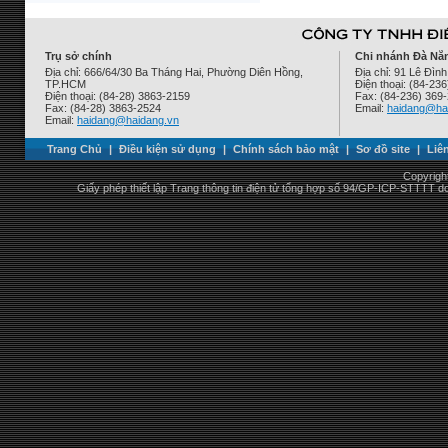
Trụ sở chính
Chi nhánh Đà Nẵ
Địa chỉ: 666/64/30 Ba Tháng Hai, Phường Diên Hồng,
Địa chỉ: 91 Lê Đì
TP.HCM
Điện thoại: (84-23
Điện thoại: (84-28) 3863-2159
Fax: (84-236) 369
Fax: (84-28) 3863-2524
Email:
haidang@ha
Email:
haidang@haidang.vn
Trang Chủ
|
Điều kiện sử dụng
|
Chính sách bảo mật
|
Sơ đồ site
|
Liê
Copyrigh
Giấy phép thiết lập Trang thông tin điện tử tổng hợp số 94/GP-ICP-STTTT 