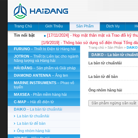
Trang Chủ
Giới Thiệu
Sản Phẩm
Dịch Vụ
H
Tin nổi bật
[17/11/2024] - Họp mặt thân mật và Trao đổi kỹ thu
[1/9/2019] - Thông báo sử dụng số điện thoại Tổng đà
Trang chủ
>
Sản Phẩm
>
DAIKO
FURUNO
– Thiết bị Điện tử Hàng hải
DAIKO
– La bàn từ chuẩn/l
JOTRON
– Thiết bị Liên lạc cho ngành
Năng lượng và Hàng hải
La bàn từ chuẩn/lái
HẢI ĐĂNG
– Sản phẩm và Giải pháp
DIAMOND ANTENNA
– Ăng ten
La bàn từ để bàn
MARINE INSTRUMENTS
– Phao vô
tuyến
Ống nhòm hàng hải
MAXSEA
- Phần mềm hàng hải
C-MAP
– Hải đồ điện tử
DAIKO
– La bàn từ chuẩn/lái
La bàn từ chuẩn/lái
La bàn từ để bàn
Ống nhòm hàng hải