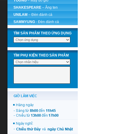
YOUNG
– Máy đo gió
SHAKESPEARE
– Ăng ten
UNILAM
– Đèn đánh cá
SAMMYUNG
- Đèn đánh cá
TÌM SẢN PHẨM THEO ỨNG DỤNG
TÌM PHỤ KIỆN THEO SẢN PHẨM