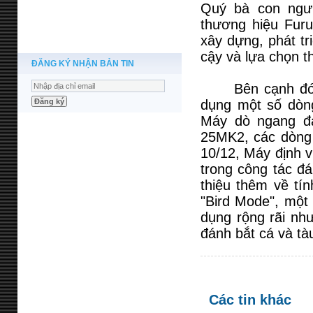
Quý bà con ngư 
thương hiệu Fur
xây dựng, phát tr
cậy và lựa chọn th
ĐĂNG KÝ NHẬN BẢN TIN
Bên cạnh đó, Cô
dụng một số dòng
Máy dò ngang đa
25MK2, các dòng
10/12, Máy định v
trong công tác đá
thiệu thêm về tí
"Bird Mode", một 
dụng rộng rãi nh
đánh bắt cá và tàu 
Các tin khác