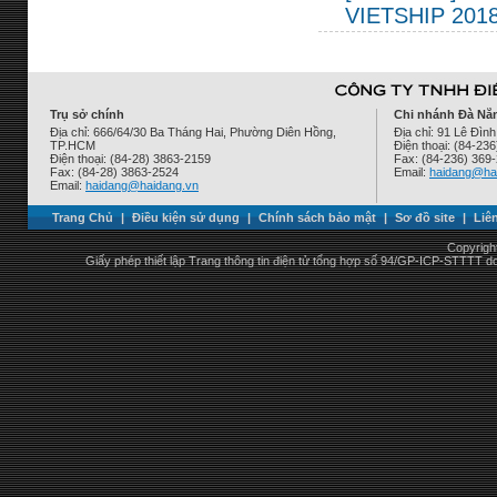
VIETSHIP 201
Trụ sở chính
Chi nhánh Đà Nẵ
Địa chỉ: 666/64/30 Ba Tháng Hai, Phường Diên Hồng,
Địa chỉ: 91 Lê Đì
TP.HCM
Điện thoại: (84-23
Điện thoại: (84-28) 3863-2159
Fax: (84-236) 369
Fax: (84-28) 3863-2524
Email:
haidang@ha
Email:
haidang@haidang.vn
Trang Chủ
|
Điều kiện sử dụng
|
Chính sách bảo mật
|
Sơ đồ site
|
Liê
Copyrigh
Giấy phép thiết lập Trang thông tin điện tử tổng hợp số 94/GP-ICP-STTTT 