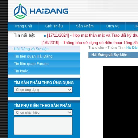
Trang Chủ
Giới Thiệu
Sản Phẩm
Dịch Vụ
H
Tin nổi bật
[17/11/2024] - Họp mặt thân mật và Trao đổi kỹ thu
[1/9/2019] - Thông báo sử dụng số điện thoại Tổng đà
Trang chủ
>
Thông Tin
>
Hải Đăn
Hải Đăng và Sự kiện
Hải Đăng và Sự kiện
Tin liên quan Hải Đăng
Tin liên quan Furuno
Tin khác
TÌM SẢN PHẨM THEO ỨNG DỤNG
TÌM PHỤ KIỆN THEO SẢN PHẨM