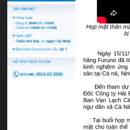
Họp mặt thân mật
bị
Ngày 15/11/202
hãng Furuno đã tổ
kinh nghiệm ứng d
sản tại Cà ná, Ni
Đến tham dự bu
Đốc Công ty Hải Đ
Ban Vạn Lạch C
ngư dân xã Cà Ná
Tại buổi họp mặ
mặt cho toàn thể 