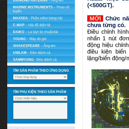
DIAMOND ANTENNA
– Ăng ten
(<500GT).
MARINE INSTRUMENTS
– Phao vô
tuyến
MỚI
Chức năn
MAXSEA
- Phần mềm hàng hải
chưa từng có.
C-MAP
– Hải đồ điện tử
Điều chỉnh hìn
DAIKO
– La bàn từ chuẩn/lái
nhấn 1 nút đơn
YOUNG
– Máy đo gió
động hiệu chỉnh
SHAKESPEARE
– Ăng ten
điều kiện biển
UNILAM
– Đèn đánh cá
lặng/biển động/
SAMMYUNG
- Đèn đánh cá
TÌM SẢN PHẨM THEO ỨNG DỤNG
TÌM PHỤ KIỆN THEO SẢN PHẨM