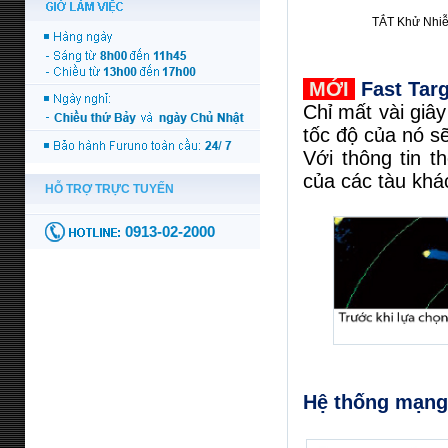
TẮT Khử Nhiễ
MỚI
Fast Targ
Chỉ mất vài giâ
tốc độ của nó sẽ
Với thông tin t
của các tàu khá
Hệ thống mạng