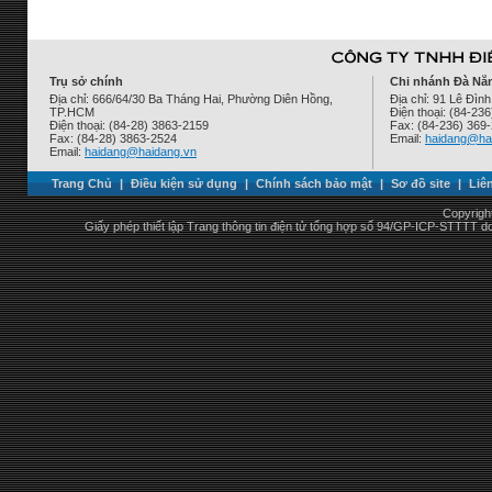
Trụ sở chính
Chi nhánh Đà Nẵ
Địa chỉ: 666/64/30 Ba Tháng Hai, Phường Diên Hồng,
Địa chỉ: 91 Lê Đì
TP.HCM
Điện thoại: (84-23
Điện thoại: (84-28) 3863-2159
Fax: (84-236) 369
Fax: (84-28) 3863-2524
Email:
haidang@ha
Email:
haidang@haidang.vn
Trang Chủ
|
Điều kiện sử dụng
|
Chính sách bảo mật
|
Sơ đồ site
|
Liê
Copyrigh
Giấy phép thiết lập Trang thông tin điện tử tổng hợp số 94/GP-ICP-STTTT 