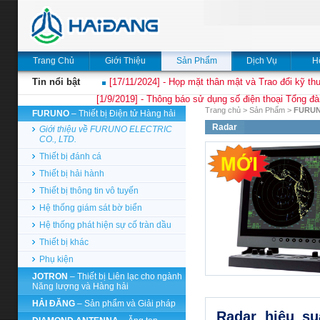
Trang Chủ
Giới Thiệu
Sản Phẩm
Dịch Vụ
H
Tin nổi bật
[17/11/2024] - Họp mặt thân mật và Trao đổi kỹ thu
[1/9/2019] - Thông báo sử dụng số điện thoại Tổng đà
Trang chủ
>
Sản Phẩm
>
FURU
FURUNO
– Thiết bị Điện tử Hàng hải
Radar
Giới thiệu về FURUNO ELECTRIC
CO., LTD.
Thiết bị đánh cá
Thiết bị hải hành
Thiết bị thông tin vô tuyến
Hệ thống giám sát bờ biển
Hệ thống phát hiện sự cố tràn dầu
Thiết bị khác
Phụ kiện
JOTRON
– Thiết bị Liên lạc cho ngành
Năng lượng và Hàng hải
HẢI ĐĂNG
– Sản phẩm và Giải pháp
Radar hiệu su