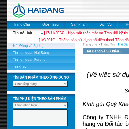
Trang Chủ
Giới Thiệu
Sản Phẩm
Dịch Vụ
H
Tin nổi bật
[17/11/2024] - Họp mặt thân mật và Trao đổi kỹ thu
[1/9/2019] - Thông báo sử dụng số điện thoại Tổng đà
Trang chủ
>
Thông Tin
>
Hải Đăn
Hải Đăng và Sự kiện
Hải Đăng và Sự kiện
Tin liên quan Hải Đăng
Tin liên quan Furuno
Tin khác
(Về việc sử d
TÌM SẢN PHẨM THEO ỨNG DỤNG
s
TÌM PHỤ KIỆN THEO SẢN PHẨM
Kính gửi Quý Khác
Công ty TNHH Đi
hàng và Đối tác l