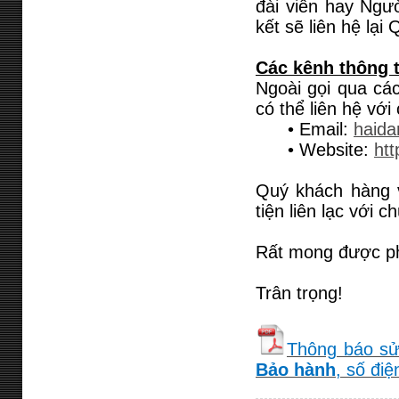
đài viên hay Ngư
kết sẽ liên hệ lại
Các kênh thông t
Ngoài gọi qua các
có thể liên hệ với
• Email:
haid
• Website:
htt
Quý khách hàng và
tiện liên lạc với ch
Rất mong được ph
Trân trọng!
Thông báo sử
Bảo hành
, số điệ