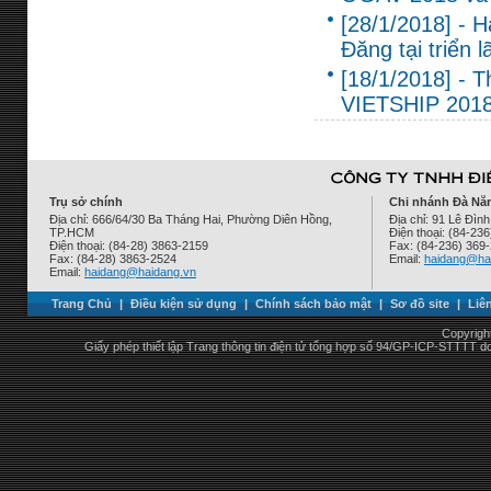
[28/1/2018] - 
Đăng tại triển
[18/1/2018] - 
VIETSHIP 201
Trụ sở chính
Chi nhánh Đà Nẵ
Địa chỉ: 666/64/30 Ba Tháng Hai, Phường Diên Hồng,
Địa chỉ: 91 Lê Đì
TP.HCM
Điện thoại: (84-23
Điện thoại: (84-28) 3863-2159
Fax: (84-236) 369
Fax: (84-28) 3863-2524
Email:
haidang@ha
Email:
haidang@haidang.vn
Trang Chủ
|
Điều kiện sử dụng
|
Chính sách bảo mật
|
Sơ đồ site
|
Liê
Copyrigh
Giấy phép thiết lập Trang thông tin điện tử tổng hợp số 94/GP-ICP-STTTT 