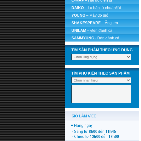
C-MAP
– Hải đồ điện tử
DAIKO
– La bàn từ chuẩn/lái
YOUNG
– Máy đo gió
SHAKESPEARE
– Ăng ten
UNILAM
– Đèn đánh cá
SAMMYUNG
- Đèn đánh cá
TÌM SẢN PHẨM THEO ỨNG DỤNG
TÌM PHỤ KIỆN THEO SẢN PHẨM