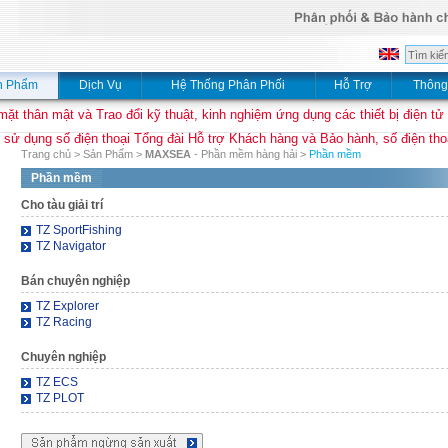
n Phẩm
Dịch Vụ
Hệ Thống Phân Phối
Hỗ Trợ
Thông
mặt thân mật và Trao đổi kỹ thuật, kinh nghiệm ứng dụng các thiết bị điện tử
 sử dụng số điện thoại Tổng đài Hỗ trợ Khách hàng và Bảo hành, số điện thoạ
Trang chủ
>
Sản Phẩm
>
MAXSEA
- Phần mềm hàng hải
>
Phần mềm
Phần mềm
Cho tàu giải trí
TZ SportFishing
TZ Navigator
Bán chuyên nghiệp
TZ Explorer
TZ Racing
Chuyên nghiệp
TZ ECS
TZ PLOT