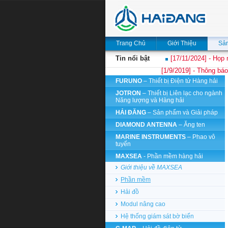
Trang Chủ
Giới Thiệu
Sả
Tin nổi bật
[17/11/2024] - Họp 
[1/9/2019] - Thông báo
FURUNO
– Thiết bị Điện tử Hàng hải
JOTRON
– Thiết bị Liên lạc cho ngành
Năng lượng và Hàng hải
HẢI ĐĂNG
– Sản phẩm và Giải pháp
DIAMOND ANTENNA
– Ăng ten
MARINE INSTRUMENTS
– Phao vô
tuyến
MAXSEA
- Phần mềm hàng hải
Giới thiệu về MAXSEA
Phần mềm
Hải đồ
Modul nâng cao
Hệ thống giám sát bờ biển