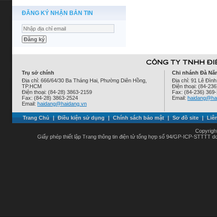
ĐĂNG KÝ NHẬN BẢN TIN
Trụ sở chính
Chi nhánh Đà Nẵ
Địa chỉ: 666/64/30 Ba Tháng Hai, Phường Diên Hồng,
Địa chỉ: 91 Lê Đì
TP.HCM
Điện thoại: (84-23
Điện thoại: (84-28) 3863-2159
Fax: (84-236) 369
Fax: (84-28) 3863-2524
Email:
haidang@ha
Email:
haidang@haidang.vn
Trang Chủ
|
Điều kiện sử dụng
|
Chính sách bảo mật
|
Sơ đồ site
|
Liê
Copyrigh
Giấy phép thiết lập Trang thông tin điện tử tổng hợp số 94/GP-ICP-STTTT 