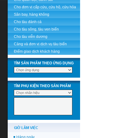
Cho đơn vị cấp cứu, cứu hộ, cứu hỏa
Sân bay, hàng không
Cho tàu đánh cá
Cho tàu sông, tàu ven biển
Cho tàu viễn dương
Cảng và đơn vị dịch vụ tàu biển
Điểm giao dịch khách hàng
TÌM SẢN PHẨM THEO ỨNG DỤNG
TÌM PHỤ KIỆN THEO SẢN PHẨM