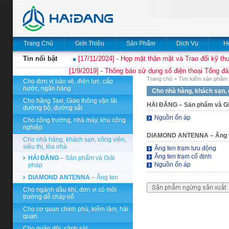
Trang Chủ
Giới Thiệu
Sản Phẩm
Dịch Vụ
H
Tin nổi bật
[17/11/2024] - Họp mặt thân mật và Trao đổi kỹ thu
[1/9/2019] - Thông báo sử dụng số điện thoại Tổng đà
Trang chủ
>
Tìm kiếm sản phẩm 
Cho đơn vị bảo vệ, điện lực, cấp
nước, ngân hàng
Cho nhà hàng, khách sạn, c
Cho hãng Taxi, Giao thông vận tải
HẢI ĐĂNG
– Sản phẩm và Gi
đường bộ, đường sắt
Nguồn ổn áp
Cho công trường, nhà máy, khu công
nghiệp
DIAMOND ANTENNA
– Ăng 
Cho nhà hàng, khách sạn, công viên,
siêu thị, tòa nhà
Ăng ten trạm lưu động
Ăng ten trạm cố định
HẢI ĐĂNG
– Sản phẩm và Giải
Nguồn ổn áp
pháp
DIAMOND ANTENNA
– Ăng ten
Cho ngành dầu khí, đơn vị có môi
trường dễ cháy nổ
Cho cơ quan chính phủ, kiểm lâm, hải
quan
Cho quân đội, cảnh sát