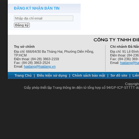
ĐĂNG KÝ NHẬN BẢN TIN
Trụ sở chính
Chi nhánh Đà Nẵ
Địa chỉ: 666/64/30 Ba Tháng Hai, Phường Diên Hồng,
Địa chỉ: 91 Lê Đì
TP.HCM
Điện thoại: (84-23
Điện thoại: (84-28) 3863-2159
Fax: (84-236) 369
Fax: (84-28) 3863-2524
Email:
haidang@ha
Email:
haidang@haidang.vn
Trang Chủ
|
Điều kiện sử dụng
|
Chính sách bảo mật
|
Sơ đồ site
|
Liê
Copyrigh
Giấy phép thiết lập Trang thông tin điện tử tổng hợp số 94/GP-ICP-STTTT 