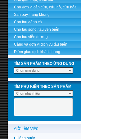
Cho đơn vị cấp cứu, cứu hộ, cứu hỏa
Sân bay, hàng không
Cho tàu đánh cá
Cho tàu sông, tàu ven biển
Cho tàu viễn dương
Cảng và đơn vị dịch vụ tàu biển
Điểm giao dịch khách hàng
TÌM SẢN PHẨM THEO ỨNG DỤNG
TÌM PHỤ KIỆN THEO SẢN PHẨM