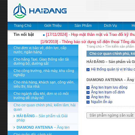
Trang Chủ
Giới Thiệu
Sản Phẩm
Dịch Vụ
H
Tin nổi bật
[17/11/2024] - Họp mặt thân mật và Trao đổi kỹ thu
[1/9/2019] - Thông báo sử dụng số điện thoại Tổng đà
Trang chủ
>
Tìm kiếm sản phẩm 
Cho đơn vị bảo vệ, điện lực, cấp
nước, ngân hàng
Cho cơ quan chính phủ, ki
Cho hãng Taxi, Giao thông vận tải
HẢI ĐĂNG
– Sản phẩm và Gi
đường bộ, đường sắt
Hệ thống quản lý vị trí tàu 
Cho công trường, nhà máy, khu công
nghiệp
DIAMOND ANTENNA
– Ăng 
Cho nhà hàng, khách sạn, công viên,
siêu thị, tòa nhà
Ăng ten trạm lưu động
Ăng ten trạm cố định
Cho ngành dầu khí, đơn vị có môi
Ăng ten thu
trường dễ cháy nổ
Nguồn ổn áp
Cho cơ quan chính phủ, kiểm lâm, hải
quan
HẢI ĐĂNG
– Sản phẩm và Giải
pháp
DIAMOND ANTENNA
– Ăng ten
Cho quân đội, cảnh sát