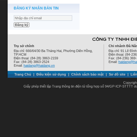
ĐĂNG KÝ NHẬN BẢN TIN
Trụ sở chính
Chi nhánh Đà Nẵ
Địa chỉ: 666/64/30 Ba Tháng Hai, Phường Diên Hồng,
Địa chỉ: 91 Lê Đì
TP.HCM
Điện thoại: (84-23
Điện thoại: (84-28) 3863-2159
Fax: (84-236) 369
Fax: (84-28) 3863-2524
Email:
haidang@ha
Email:
haidang@haidang.vn
Trang Chủ
|
Điều kiện sử dụng
|
Chính sách bảo mật
|
Sơ đồ site
|
Liê
Copyrigh
Giấy phép thiết lập Trang thông tin điện tử tổng hợp số 94/GP-ICP-STTTT 