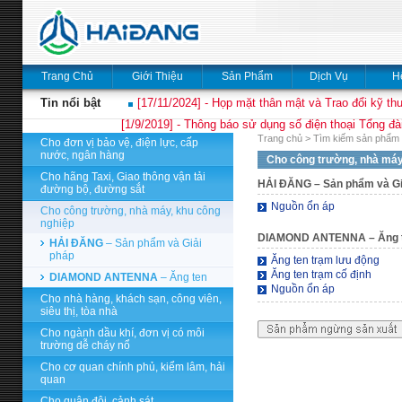
Trang Chủ
Giới Thiệu
Sản Phẩm
Dịch Vụ
H
Tin nổi bật
[17/11/2024] - Họp mặt thân mật và Trao đổi kỹ thu
[1/9/2019] - Thông báo sử dụng số điện thoại Tổng đà
Trang chủ
>
Tìm kiếm sản phẩm 
Cho đơn vị bảo vệ, điện lực, cấp
nước, ngân hàng
Cho công trường, nhà máy
Cho hãng Taxi, Giao thông vận tải
HẢI ĐĂNG
– Sản phẩm và Gi
đường bộ, đường sắt
Nguồn ổn áp
Cho công trường, nhà máy, khu công
nghiệp
DIAMOND ANTENNA
– Ăng 
HẢI ĐĂNG
– Sản phẩm và Giải
pháp
Ăng ten trạm lưu động
Ăng ten trạm cố định
DIAMOND ANTENNA
– Ăng ten
Nguồn ổn áp
Cho nhà hàng, khách sạn, công viên,
siêu thị, tòa nhà
Cho ngành dầu khí, đơn vị có môi
trường dễ cháy nổ
Cho cơ quan chính phủ, kiểm lâm, hải
quan
Cho quân đội, cảnh sát