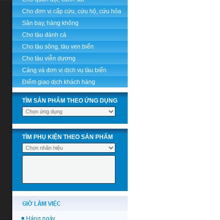
Cho đơn vị cấp cứu, cứu hộ, cứu hỏa
Sân bay, hàng không
Cho tàu đánh cá
Cho tàu sông, tàu ven biển
Cho tàu viễn dương
Cảng và đơn vị dịch vụ tàu biển
Điểm giao dịch khách hàng
TÌM SẢN PHẨM THEO ỨNG DỤNG
TÌM PHỤ KIỆN THEO SẢN PHẨM