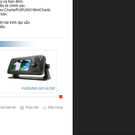
ày và ban đêm.
ện tử chính xác.
av-Charts/FURUNO MiniCharts.
 bàn.
 hải trình lập sẵn.
dấu.
FURUNO GP-1670F
FURUNO GP-1870
Gửi bạn bè
Phản hồi
Đầu trang