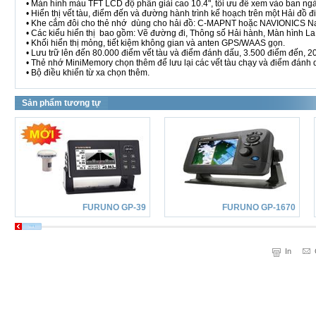
• Màn hình màu TFT LCD độ phân giải cao 10.4", tối ưu để xem vào ban ng
• Hiển thị vết tàu, điểm đến và đường hành trình kế hoạch trên một Hải đồ đi
• Khe cắm đôi cho thẻ nhớ dùng cho hải đồ: C-MAPNT hoặc NAVIONICS N
• Các kiểu hiển thị bao gồm: Vẽ đường đi, Thông số Hải hành, Màn hình La
• Khối hiển thị mỏng, tiết kiệm không gian và anten GPS/WAAS gọn.
• Lưu trữ lên đến 80.000 điểm vết tàu và điểm đánh dấu, 3.500 điểm đến, 200
• Thẻ nhớ MiniMemory chọn thêm để lưu lại các vết tàu chạy và điểm đánh 
• Bộ điều khiển từ xa chọn thêm.
Sản phẩm tương tự
FURUNO GP-39
FURUNO GP-1670
In