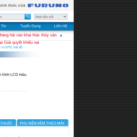
 Tin
Tuyển Dụng
Liên Hệ
 hàng hải vào khai thác thủy sản
i Giải quyết khiếu nại
 vị GPS, hải đồ
àn hình LCD màu.
 THUẬT
PHỤ KIỆN KÈM THEO MÁY