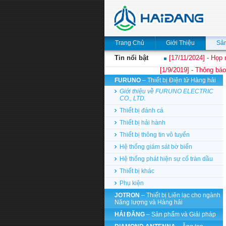
Trang Chủ
Giới Thiệu
Sả
Tin nổi bật
[17/11/2024] - Họp 
[1/9/2019] - Thông báo
FURUNO
– Thiết bị Điện tử Hàng hải
Giới thiệu về FURUNO ELECTRIC
CO., LTD.
Thiết bị đánh cá
Thiết bị hải hành
Thiết bị thông tin vô tuyến
Hệ thống giám sát bờ biển
Hệ thống phát hiện sự cố tràn dầu
Thiết bị khác
Phụ kiện
JOTRON
– Thiết bị Liên lạc cho ngành
Năng lượng và Hàng hải
HẢI ĐĂNG
– Sản phẩm và Giải pháp