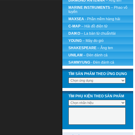
DIAMOND ANTENNA
– Ăng ten
MARINE INSTRUMENTS
– Phao vô
tuyến
MAXSEA
- Phần mềm hàng hải
C-MAP
– Hải đồ điện tử
DAIKO
– La bàn từ chuẩn/lái
YOUNG
– Máy đo gió
SHAKESPEARE
– Ăng ten
UNILAM
– Đèn đánh cá
SAMMYUNG
- Đèn đánh cá
TÌM SẢN PHẨM THEO ỨNG DỤNG
TÌM PHỤ KIỆN THEO SẢN PHẨM