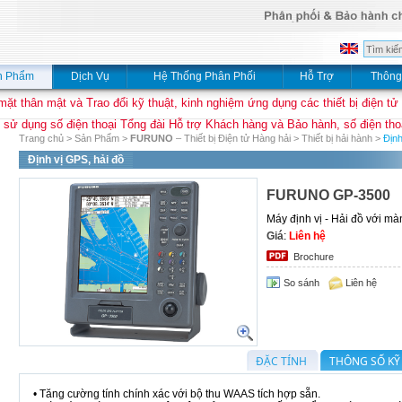
n Phẩm
Dịch Vụ
Hệ Thống Phân Phối
Hỗ Trợ
Thông
mặt thân mật và Trao đổi kỹ thuật, kinh nghiệm ứng dụng các thiết bị điện tử
 sử dụng số điện thoại Tổng đài Hỗ trợ Khách hàng và Bảo hành, số điện thoạ
Trang chủ
>
Sản Phẩm
>
FURUNO
– Thiết bị Điện tử Hàng hải
>
Thiết bị hải hành
>
Định
Định vị GPS, hải đồ
FURUNO GP-3500
Máy định vị - Hải đồ với m
Giá
:
Liên hệ
Brochure
So sánh
Liên hệ
ĐẶC TÍNH
THÔNG SỐ KỸ
• Tăng cường tính chính xác với bộ thu WAAS tích hợp sẵn.