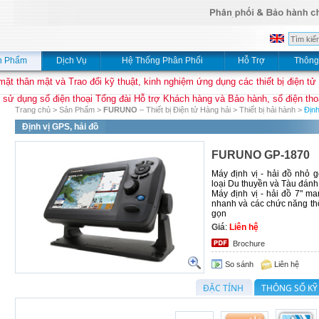
n Phẩm
Dịch Vụ
Hệ Thống Phân Phối
Hỗ Trợ
Thông
mặt thân mật và Trao đổi kỹ thuật, kinh nghiệm ứng dụng các thiết bị điện tử
 sử dụng số điện thoại Tổng đài Hỗ trợ Khách hàng và Bảo hành, số điện thoạ
Trang chủ
>
Sản Phẩm
>
FURUNO
– Thiết bị Điện tử Hàng hải
>
Thiết bị hải hành
>
Định
Định vị GPS, hải đồ
FURUNO GP-1870
Máy định vị - hải đồ nhỏ 
loại Du thuyền và Tàu đánh
Máy định vị - hải đồ 7" m
nhanh và các chức năng th
gọn
Giá
:
Liên hệ
Brochure
So sánh
Liên hệ
ĐẶC TÍNH
THÔNG SỐ KỸ