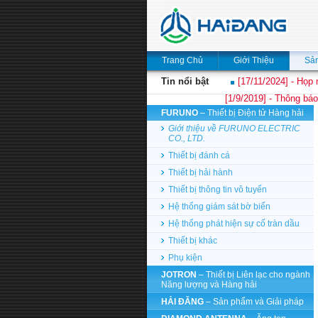
Trang Chủ
Giới Thiệu
Sả
Tin nổi bật
[17/11/2024] - Họp 
[1/9/2019] - Thông báo
FURUNO
– Thiết bị Điện tử Hàng hải
Giới thiệu về FURUNO ELECTRIC
CO., LTD.
Thiết bị đánh cá
Thiết bị hải hành
Thiết bị thông tin vô tuyến
Hệ thống giám sát bờ biển
Hệ thống phát hiện sự cố tràn dầu
Thiết bị khác
Phụ kiện
JOTRON
– Thiết bị Liên lạc cho ngành
Năng lượng và Hàng hải
HẢI ĐĂNG
– Sản phẩm và Giải pháp