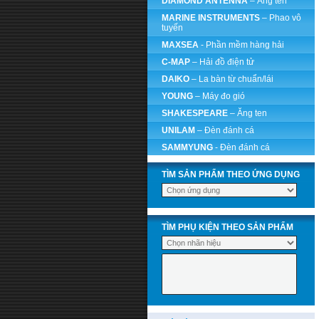
DIAMOND ANTENNA
– Ăng ten
MARINE INSTRUMENTS
– Phao vô
tuyến
MAXSEA
- Phần mềm hàng hải
C-MAP
– Hải đồ điện tử
DAIKO
– La bàn từ chuẩn/lái
YOUNG
– Máy đo gió
SHAKESPEARE
– Ăng ten
UNILAM
– Đèn đánh cá
SAMMYUNG
- Đèn đánh cá
TÌM SẢN PHẨM THEO ỨNG DỤNG
TÌM PHỤ KIỆN THEO SẢN PHẨM