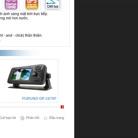
 ánh sáng mặt trời trực tiếp.
ượng mờ hơi nước.
t - and - click) thân thiện.
.
FURUNO GP-1670F
FURUNO GP-1870F
Gửi bạn bè
Phản hồi
Đầu trang