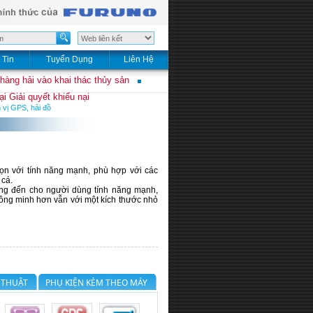
 Tin
Tuyển Dụng
Liên Hệ
 hàng hải vào khai thác thủy sản
i Giải quyết khiếu nại
 vị GPS, hải đồ
gọn với tính năng mạnh, phù hợp với các
 cá.
ang đến cho người dùng tính năng mạnh,
ông minh hơn vẫn với một kích thước nhỏ
 THUẬT
PHỤ KIỆN KÈM THEO MÁY