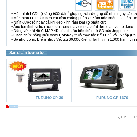
2
• Màn hình LCD độ sáng 900cd/m
giúp người sử dụng dễ nhìn ngay cả dưới
• Màn hình LCD tích hợp với kính chống phản xạ đảm bảo không bị hiện t
• Nhìn được rõ ngay cả khi đeo kính râm loại có phân cực.
• Ăng ten định vị tích hợp bên trong máy giúp lắp đặt đơn giản và dễ dàng.
• Dùng với hải đồ C-MAP 4D tiêu chuẩn trên thẻ nhớ SD của Jeppesen.
• Chọn chức năng kiểu xoay RotoKey™ và thao tác kiểu Chỉ -và - Nhắp (Poin
• Bộ nhớ trong: Điểm nhớ / Vết tàu 30.000 điểm, Hành trình 1.000 hành trình
Sản phẩm tương tự
FURUNO GP-39
FURUNO GP-1670
In