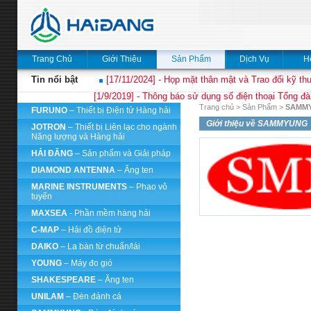
Trang Chủ
Giới Thiệu
Sản Phẩm
Dịch Vụ
H
Tin nổi bật
[17/11/2024] - Họp mặt thân mật và Trao đổi kỹ thu
[1/9/2019] - Thông báo sử dụng số điện thoại Tổng đà
Trang chủ
>
Sản Phẩm
>
SAMM
FURUNO
– Thiết bị Điện tử Hàng hải
Giới thiệu về SAMMYUNG
JOTRON
– Thiết bị Liên lạc cho ngành
Năng lượng và Hàng hải
HẢI ĐĂNG
– Sản phẩm và Giải pháp
DIAMOND ANTENNA
– Ăng ten
MARINE INSTRUMENTS
– Phao vô
tuyến
MAXSEA
- Phần mềm hàng hải
C-MAP
– Hải đồ điện tử
DAIKO
– La bàn từ chuẩn/lái
YOUNG
– Máy đo gió
SHAKESPEARE
– Ăng ten
UNILAM
– Đèn đánh cá