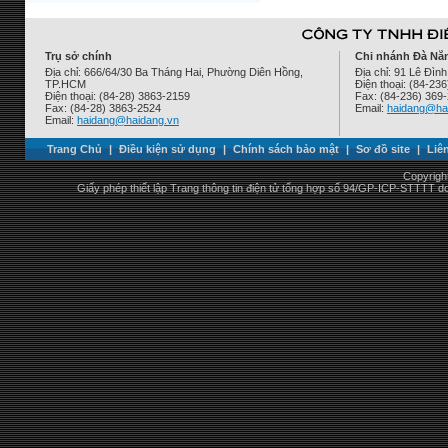
Trụ sở chính
Chi nhánh Đà Nẵ
Địa chỉ: 666/64/30 Ba Tháng Hai, Phường Diên Hồng,
Địa chỉ: 91 Lê Đì
TP.HCM
Điện thoại: (84-23
Điện thoại: (84-28) 3863-2159
Fax: (84-236) 369
Fax: (84-28) 3863-2524
Email:
haidang@ha
Email:
haidang@haidang.vn
Trang Chủ
|
Điều kiện sử dụng
|
Chính sách bảo mật
|
Sơ đồ site
|
Liê
Copyrigh
Giấy phép thiết lập Trang thông tin điện tử tổng hợp số 94/GP-ICP-STTTT 