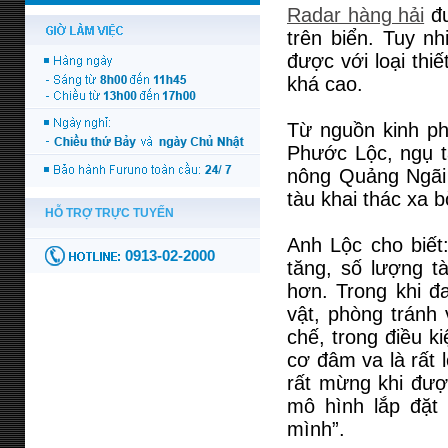
Radar hàng hải
đư
trên biển. Tuy n
được với loại thiế
khá cao.
Từ nguồn kinh ph
Phước Lộc, ngụ t
nông Quảng Ngãi 
tàu khai thác xa b
Anh Lộc cho biết:
tăng, số lượng tà
hơn. Trong khi đa
vật, phòng tránh
chế, trong điều k
cơ đâm va là rất 
rất mừng khi đượ
mô hình lắp đặ
mình”.