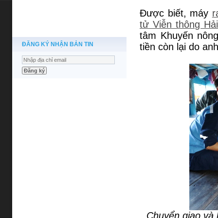
Được biết, máy
r
tử Viễn thông Hả
tâm Khuyến nông 
ĐĂNG KÝ NHẬN BẢN TIN
tiền còn lại do an
Chuyển giao và 