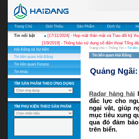
Trang Chủ
Giới Thiệu
Sản Phẩm
Dịch Vụ
H
Tin nổi bật
[17/11/2024] - Họp mặt thân mật và Trao đổi kỹ thu
[1/9/2019] - Thông báo sử dụng số điện thoại Tổng đà
Trang chủ
>
Thông Tin
>
Tin liê
Hải Đăng và Sự kiện
Tin liên quan Hải Đăng
Tin liên quan Hải Đăng
Tin liên quan Furuno
Quảng Ngãi:
Tin khác
TÌM SẢN PHẨM THEO ỨNG DỤNG
Radar hàng hải
l
đắc lực cho ng
TÌM PHỤ KIỆN THEO SẢN PHẨM
ngại vật, giúp 
mục tiêu xung q
qua đó đảm bảo 
trên biển.