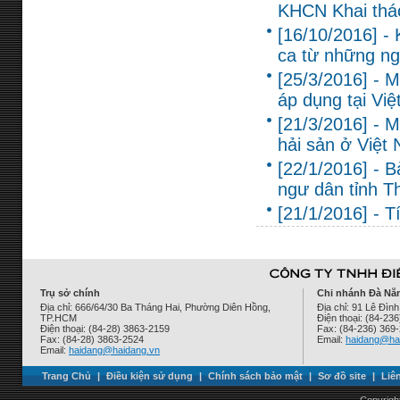
KHCN Khai thác
[16/10/2016] 
ca từ những ng
[25/3/2016] - M
áp dụng tại Vi
[21/3/2016] - 
hải sản ở Việt 
[22/1/2016] - 
ngư dân tỉnh T
[21/1/2016] - T
Trụ sở chính
Chi nhánh Đà Nẵ
Địa chỉ: 666/64/30 Ba Tháng Hai, Phường Diên Hồng,
Địa chỉ: 91 Lê Đì
TP.HCM
Điện thoại: (84-23
Điện thoại: (84-28) 3863-2159
Fax: (84-236) 369
Fax: (84-28) 3863-2524
Email:
haidang@ha
Email:
haidang@haidang.vn
Trang Chủ
|
Điều kiện sử dụng
|
Chính sách bảo mật
|
Sơ đồ site
|
Liê