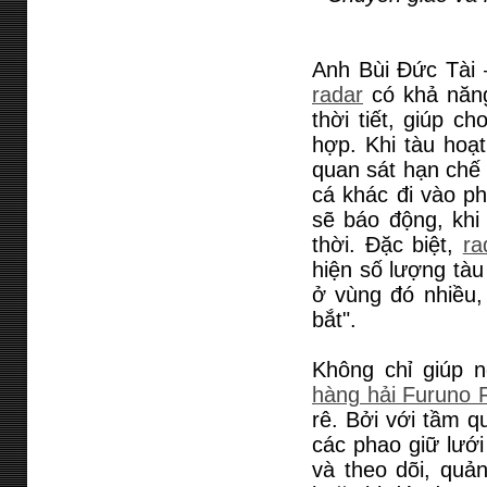
Anh Bùi Đức Tài –
radar
có khả năng
thời tiết, giúp c
hợp. Khi tàu hoạ
quan sát hạn chế
cá khác đi vào p
sẽ báo động, khi
thời. Đặc biệt,
ra
hiện số lượng tàu
ở vùng đó nhiều,
bắt".
Không chỉ giúp 
hàng hải Furuno 
rê. Bởi với tầm q
các phao giữ lưới
và theo dõi, quản