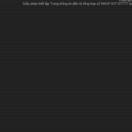
Copyrigh
Giấy phép thiết lập Trang thông tin điện tử tổng hợp số 94/GP-ICP-STTTT 