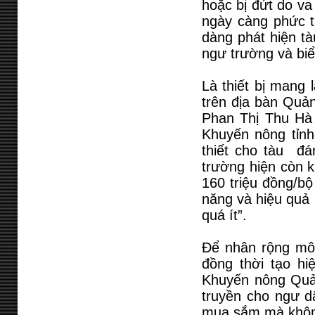
hoặc bị đứt do va
ngày càng phức 
dàng phát hiện tà
ngư trường và bi
Là thiết bị mang 
trên địa bàn Quả
Phan Thị Thu Hà 
Khuyến nông tỉnh
thiết cho tàu đán
trường hiện còn k
160 triệu đồng/bộ
năng và hiệu quả 
quá ít”.
Để nhân rộng mô
đồng thời tạo hi
Khuyến nông Quản
truyền cho ngư d
mua sắm mà không