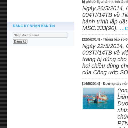
bị ghi dữ liệu hành trình lắ
Ngày 26/5/2014, 
004TI/14TB về Tiê
hành trình lắp đặ
ĐĂNG KÝ NHẬN BẢN TIN
MSC.333(90).
...
[22/5/2014] - Thông báo số
Ngày 22/5/2014, 
003TI/14TB về việ
trang bị dùng cho
hai chiều dùng ch
của Công ước SO
[14/5/2014] - Đường dây nóng
(ton
biể
Dươ
nhữ
chứ
PTN