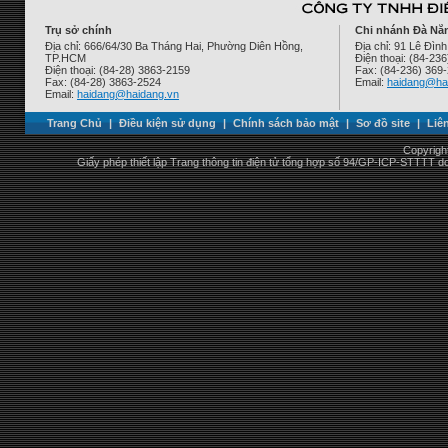
Trụ sở chính
Chi nhánh Đà Nẵ
Địa chỉ: 666/64/30 Ba Tháng Hai, Phường Diên Hồng,
Địa chỉ: 91 Lê Đì
TP.HCM
Điện thoại: (84-23
Điện thoại: (84-28) 3863-2159
Fax: (84-236) 369
Fax: (84-28) 3863-2524
Email:
haidang@ha
Email:
haidang@haidang.vn
Trang Chủ
|
Điều kiện sử dụng
|
Chính sách bảo mật
|
Sơ đồ site
|
Liê
Copyrigh
Giấy phép thiết lập Trang thông tin điện tử tổng hợp số 94/GP-ICP-STTTT 