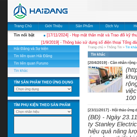
Trang Chủ
Giới Thiệu
Sản Phẩm
Dịch Vụ
H
Tin nổi bật
[17/11/2024] - Họp mặt thân mật và Trao đổi kỹ thu
[1/9/2019] - Thông báo sử dụng số điện thoại Tổng đà
Trang chủ
>
Thông Tin
>
Tin khá
Hải Đăng và Sự kiện
Tin khác
Tin liên quan Hải Đăng
[20/4/2019] - Cần nhân rộng 
Tin liên quan Furuno
(ht
Tin khác
khuy
TÌM SẢN PHẨM THEO ỨNG DỤNG
rộng
việc
100 
TÌM PHỤ KIỆN THEO SẢN PHẨM
[23/11/2017] - Hội thảo ứng du
(BĐ) - Ngày 23.11
ty Stanley Electr
hiệu quả năng lư