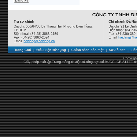
Trụ sở chính
Chi nhánh Đà Nẵ
Địa chỉ: 666/64/30 Ba Tháng Hai, Phường Diên Hồng,
Địa chỉ: 91 Lê Đì
TP.HCM
Điện thoại: (84-23
Điện thoại: (84-28) 3863-2159
Fax: (84-236) 369
Fax: (84-28) 3863-2524
Email:
haidang@ha
Email:
haidang@haidang.vn
Trang Chủ
|
Điều kiện sử dụng
|
Chính sách bảo mật
|
Sơ đồ site
|
Liê
Copyrigh
Giấy phép thiết lập Trang thông tin điện tử tổng hợp số 94/GP-ICP-STTTT 