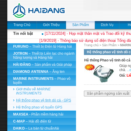
Trang Chủ
Giới Thiệu
Sản Phẩm
Dịch Vụ
H
Tin nổi bật
[17/11/2024] - Họp mặt thân mật và Trao đổi kỹ thu
[1/9/2019] - Thông báo sử dụng số điện thoại Tổng đà
Trang chủ
>
Sản Phẩm
>
MARIN
FURUNO
– Thiết bị Điện tử Hàng hải
Hệ thống phao vệ tinh dò 
JOTRON
– Thiết bị Liên lạc cho ngành
Năng lượng và Hàng hải
Hệ thống Phao vệ tinh dò cá
HẢI ĐĂNG
– Sản phẩm và Giải pháp
Giúp ng
chà.
...
DIAMOND ANTENNA
– Ăng ten
Giá
:
Li
MARINE INSTRUMENTS
– Phao vô
tuyến
Giới thiệu về MARINE
INSTRUMENTS
Hệ thống phao vệ tinh dò cá - GPS
Hệ thống phao vô tuyến GPS
MAXSEA
- Phần mềm hàng hải
C-MAP
– Hải đồ điện tử
DAIKO
– La bàn từ chuẩn/lái