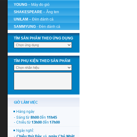
YOUNG
– Máy đo gió
SHAKESPEARE
– Ăng ten
UNILAM
– Đèn đánh cá
SAMMYUNG
- Đèn đánh cá
TÌM SẢN PHẨM THEO ỨNG DỤNG
TÌM PHỤ KIỆN THEO SẢN PHẨM