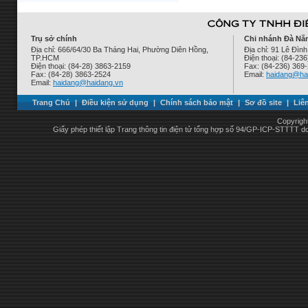
Trụ sở chính
Chi nhánh Đà Nẵ
Địa chỉ: 666/64/30 Ba Tháng Hai, Phường Diên Hồng,
Địa chỉ: 91 Lê Đì
TP.HCM
Điện thoại: (84-23
Điện thoại: (84-28) 3863-2159
Fax: (84-236) 369
Fax: (84-28) 3863-2524
Email:
haidang@ha
Email:
haidang@haidang.vn
Trang Chủ
|
Điều kiện sử dụng
|
Chính sách bảo mật
|
Sơ đồ site
|
Liê
Copyrigh
Giấy phép thiết lập Trang thông tin điện tử tổng hợp số 94/GP-ICP-STTTT 