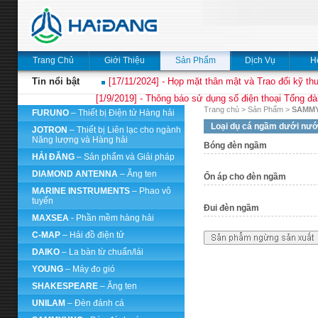
Trang Chủ
Giới Thiệu
Sản Phẩm
Dịch Vụ
H
Tin nổi bật
[17/11/2024] - Họp mặt thân mật và Trao đổi kỹ thu
[1/9/2019] - Thông báo sử dụng số điện thoại Tổng đà
Trang chủ
>
Sản Phẩm
>
SAMM
FURUNO
– Thiết bị Điện tử Hàng hải
Loại dụ cá ngầm dưới nư
JOTRON
– Thiết bị Liên lạc cho ngành
Năng lượng và Hàng hải
Bóng đèn ngầm
HẢI ĐĂNG
– Sản phẩm và Giải pháp
DIAMOND ANTENNA
– Ăng ten
Ổn áp cho đèn ngầm
MARINE INSTRUMENTS
– Phao vô
tuyến
Đui đèn ngầm
MAXSEA
- Phần mềm hàng hải
C-MAP
– Hải đồ điện tử
DAIKO
– La bàn từ chuẩn/lái
YOUNG
– Máy đo gió
SHAKESPEARE
– Ăng ten
UNILAM
– Đèn đánh cá