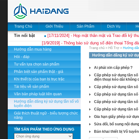
Trang Chủ
Giới Thiệu
Sản Phẩm
Dịch Vụ
H
Tin nổi bật
[17/11/2024] - Họp mặt thân mật và Trao đổi kỹ thu
[1/9/2019] - Thông báo sử dụng số điện thoại Tổng đà
Trang chủ
>
Hỗ Trợ
>
Hướng dẫn
Hướng dẫn mua hàng
Hướng dẫn đăng ký sử dụn
Hỏi - đáp
Tư vấn lựa chọn sản phẩm
Ai phải xin cấp phép ?
Phân biệt sản phẩm thật - giả
Cấp phép sử dụng tần số và
Khi thiết bị của bạn bị trục trặc
điện thoại kéo dài không
Tài liệu về sản phẩm
Cấp phép sử dụng tần số v
Văn bản pháp luật liên quan
Cấp phép sử dụng tần số v
Hướng dẫn đăng ký sử dụng tần số vô
Cấp phép sử dụng tần số v
tuyến điện
Cấp phép sử dụng tần số 
Giải thích thuật ngữ - biểu tượng chức
Gia hạn giấy phép sử dụng
năng
Sửa đổi, bổ sung nội dung
TÌM SẢN PHẨM THEO ỨNG DỤNG
Bản khai thiết bị Vô tuyến