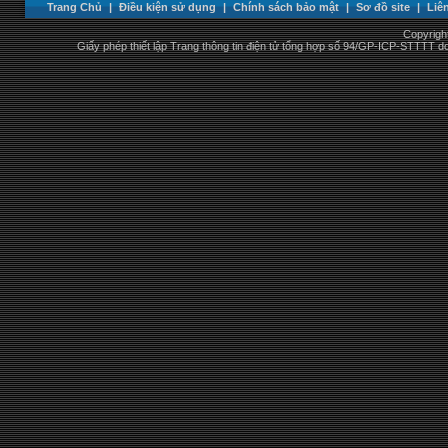
Trang Chủ
|
Điều kiện sử dụng
|
Chính sách bảo mật
|
Sơ đồ site
|
Liê
Copyrigh
Giấy phép thiết lập Trang thông tin điện tử tổng hợp số 94/GP-ICP-STTTT 