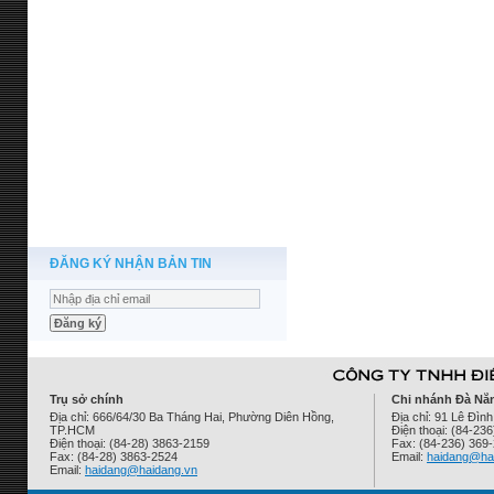
ĐĂNG KÝ NHẬN BẢN TIN
Trụ sở chính
Chi nhánh Đà Nẵ
Địa chỉ: 666/64/30 Ba Tháng Hai, Phường Diên Hồng,
Địa chỉ: 91 Lê Đì
TP.HCM
Điện thoại: (84-23
Điện thoại: (84-28) 3863-2159
Fax: (84-236) 369
Fax: (84-28) 3863-2524
Email:
haidang@ha
Email:
haidang@haidang.vn