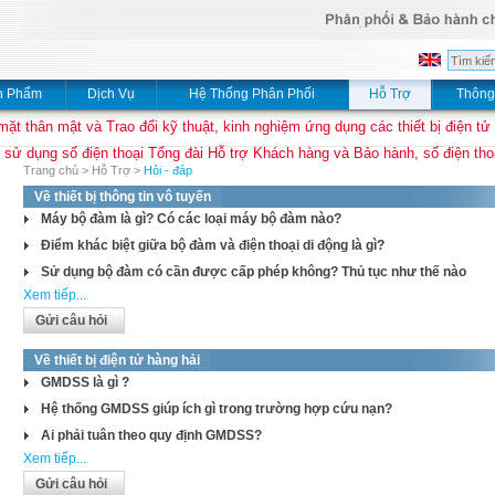
n Phẩm
Dịch Vụ
Hệ Thống Phân Phối
Hỗ Trợ
Thông
mặt thân mật và Trao đổi kỹ thuật, kinh nghiệm ứng dụng các thiết bị điện tử
 sử dụng số điện thoại Tổng đài Hỗ trợ Khách hàng và Bảo hành, số điện thoạ
Trang chủ
>
Hỗ Trợ
>
Hỏi - đáp
Về thiết bị thông tin vô tuyến
Máy bộ đàm là gì? Có các loại máy bộ đàm nào?
Điểm khác biệt giữa bộ đàm và điện thoại di động là gì?
Sử dụng bộ đàm có cần được cấp phép không? Thủ tục như thế nào
Xem tiếp...
Gửi câu hỏi
Về thiết bị điện tử hàng hải
GMDSS là gì ?
Hệ thống GMDSS giúp ích gì trong trường hợp cứu nạn?
Ai phải tuân theo quy định GMDSS?
Xem tiếp...
Gửi câu hỏi