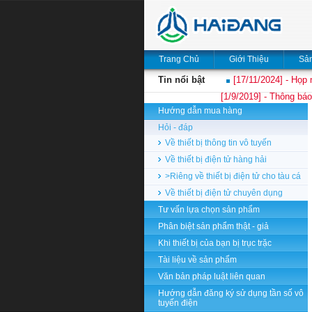
Trang Chủ
Giới Thiệu
Sả
Tin nổi bật
[17/11/2024] - Họp 
[1/9/2019] - Thông báo
Hướng dẫn mua hàng
Hỏi - đáp
Về thiết bị thông tin vô tuyến
Về thiết bị điện tử hàng hải
>Riêng về thiết bị điện tử cho tàu cá
Về thiết bị điện tử chuyên dụng
Tư vấn lựa chọn sản phẩm
Phân biệt sản phẩm thật - giả
Khi thiết bị của bạn bị trục trặc
Tài liệu về sản phẩm
Văn bản pháp luật liên quan
Hướng dẫn đăng ký sử dụng tần số vô
tuyến điện