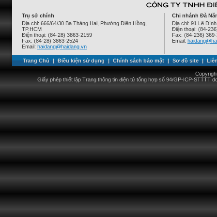
Trụ sở chính
Chi nhánh Đà Nẵ
Địa chỉ: 666/64/30 Ba Tháng Hai, Phường Diên Hồng,
Địa chỉ: 91 Lê Đì
TP.HCM
Điện thoại: (84-23
Điện thoại: (84-28) 3863-2159
Fax: (84-236) 369
Fax: (84-28) 3863-2524
Email:
haidang@ha
Email:
haidang@haidang.vn
Trang Chủ
|
Điều kiện sử dụng
|
Chính sách bảo mật
|
Sơ đồ site
|
Liê
Copyrigh
Giấy phép thiết lập Trang thông tin điện tử tổng hợp số 94/GP-ICP-STTTT 