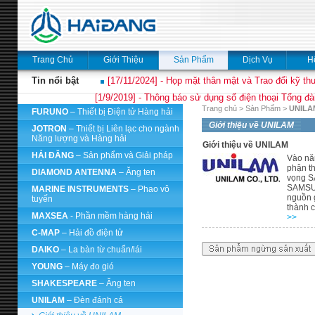
Trang Chủ
Giới Thiệu
Sản Phẩm
Dịch Vụ
H
Tin nổi bật
[17/11/2024] - Họp mặt thân mật và Trao đổi kỹ thu
[1/9/2019] - Thông báo sử dụng số điện thoại Tổng đà
Trang chủ
>
Sản Phẩm
>
UNIL
FURUNO
– Thiết bị Điện tử Hàng hải
Giới thiệu về UNILAM
JOTRON
– Thiết bị Liên lạc cho ngành
Năng lượng và Hàng hải
Giới thiệu về UNILAM
HẢI ĐĂNG
– Sản phẩm và Giải pháp
Vào nă
phận th
DIAMOND ANTENNA
– Ăng ten
vọng S
SAMSUNG
MARINE INSTRUMENTS
– Phao vô
nguồn 
tuyến
thành 
MAXSEA
- Phần mềm hàng hải
>>
C-MAP
– Hải đồ điện tử
DAIKO
– La bàn từ chuẩn/lái
YOUNG
– Máy đo gió
SHAKESPEARE
– Ăng ten
UNILAM
– Đèn đánh cá