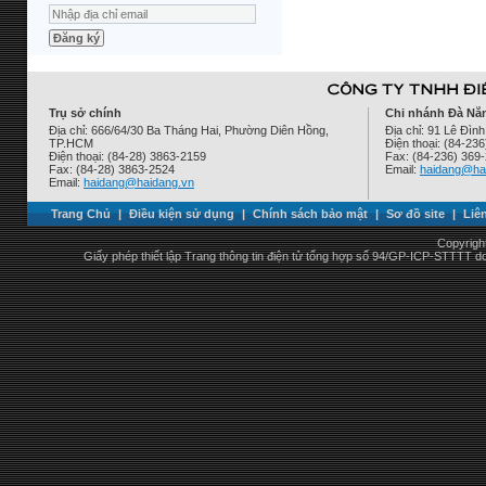
Trụ sở chính
Chi nhánh Đà Nẵ
Địa chỉ: 666/64/30 Ba Tháng Hai, Phường Diên Hồng,
Địa chỉ: 91 Lê Đì
TP.HCM
Điện thoại: (84-23
Điện thoại: (84-28) 3863-2159
Fax: (84-236) 369
Fax: (84-28) 3863-2524
Email:
haidang@ha
Email:
haidang@haidang.vn
Trang Chủ
|
Điều kiện sử dụng
|
Chính sách bảo mật
|
Sơ đồ site
|
Liê
Copyrigh
Giấy phép thiết lập Trang thông tin điện tử tổng hợp số 94/GP-ICP-STTTT 