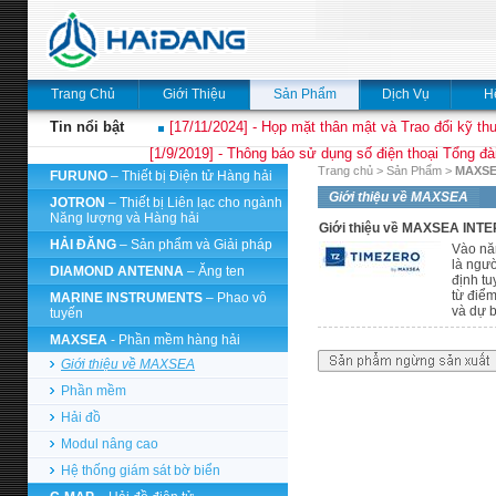
Trang Chủ
Giới Thiệu
Sản Phẩm
Dịch Vụ
H
Tin nổi bật
[17/11/2024] - Họp mặt thân mật và Trao đổi kỹ thu
[1/9/2019] - Thông báo sử dụng số điện thoại Tổng đà
Trang chủ
>
Sản Phẩm
>
MAXS
FURUNO
– Thiết bị Điện tử Hàng hải
Giới thiệu về MAXSEA
JOTRON
– Thiết bị Liên lạc cho ngành
Năng lượng và Hàng hải
Giới thiệu về MAXSEA IN
HẢI ĐĂNG
– Sản phẩm và Giải pháp
Vào năm
là ngườ
DIAMOND ANTENNA
– Ăng ten
định tu
từ điểm
MARINE INSTRUMENTS
– Phao vô
và dự b
tuyến
MAXSEA
- Phần mềm hàng hải
Giới thiệu về MAXSEA
Phần mềm
Hải đồ
Modul nâng cao
Hệ thống giám sát bờ biển