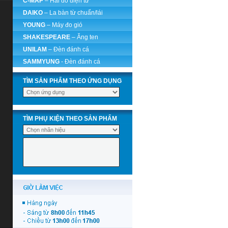
C-MAP
– Hải đồ điện tử
DAIKO
– La bàn từ chuẩn/lái
YOUNG
– Máy đo gió
SHAKESPEARE
– Ăng ten
UNILAM
– Đèn đánh cá
SAMMYUNG
- Đèn đánh cá
TÌM SẢN PHẨM THEO ỨNG DỤNG
TÌM PHỤ KIỆN THEO SẢN PHẨM