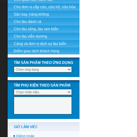
Cho đơn vị cấp cứu, cứu hộ, cứu hỏa
Sân bay, hàng không
Cho tàu đánh cá
Cho tàu sông, tàu ven biển
Cho tàu viễn dương
Cảng và đơn vị dịch vụ tàu biển
Điểm giao dịch khách hàng
TÌM SẢN PHẨM THEO ỨNG DỤNG
TÌM PHỤ KIỆN THEO SẢN PHẨM