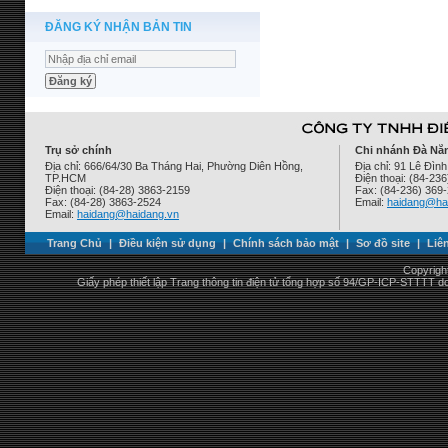
ĐĂNG KÝ NHẬN BẢN TIN
Trụ sở chính
Chi nhánh Đà Nẵ
Địa chỉ: 666/64/30 Ba Tháng Hai, Phường Diên Hồng,
Địa chỉ: 91 Lê Đì
TP.HCM
Điện thoại: (84-23
Điện thoại: (84-28) 3863-2159
Fax: (84-236) 369
Fax: (84-28) 3863-2524
Email:
haidang@ha
Email:
haidang@haidang.vn
Trang Chủ
|
Điều kiện sử dụng
|
Chính sách bảo mật
|
Sơ đồ site
|
Liê
Copyrigh
Giấy phép thiết lập Trang thông tin điện tử tổng hợp số 94/GP-ICP-STTTT 