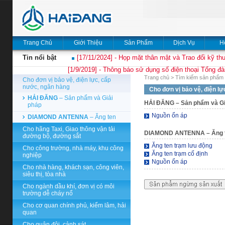
Trang Chủ
Giới Thiệu
Sản Phẩm
Dịch Vụ
H
Tin nổi bật
[17/11/2024] - Họp mặt thân mật và Trao đổi kỹ thu
[1/9/2019] - Thông báo sử dụng số điện thoại Tổng đà
Trang chủ
>
Tìm kiếm sản phẩm 
Cho đơn vị bảo vệ, điện lực, cấp
nước, ngân hàng
Cho đơn vị bảo vệ, điện l
HẢI ĐĂNG
– Sản phẩm và Giải
HẢI ĐĂNG
– Sản phẩm và Gi
pháp
Nguồn ổn áp
DIAMOND ANTENNA
– Ăng ten
Cho hãng Taxi, Giao thông vận tải
DIAMOND ANTENNA
– Ăng 
đường bộ, đường sắt
Ăng ten trạm lưu động
Cho công trường, nhà máy, khu công
Ăng ten trạm cố định
nghiệp
Nguồn ổn áp
Cho nhà hàng, khách sạn, công viên,
siêu thị, tòa nhà
Cho ngành dầu khí, đơn vị có môi
trường dễ cháy nổ
Cho cơ quan chính phủ, kiểm lâm, hải
quan
Cho quân đội, cảnh sát