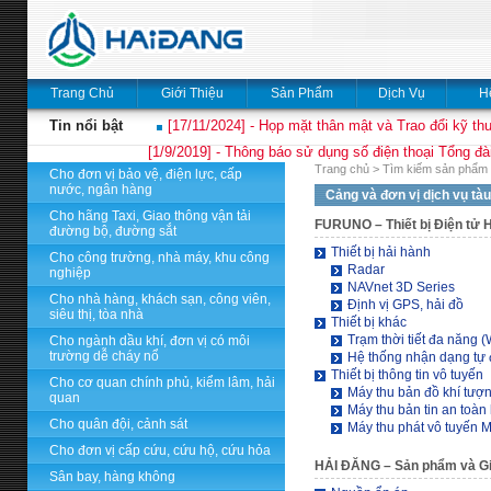
Trang Chủ
Giới Thiệu
Sản Phẩm
Dịch Vụ
H
Tin nổi bật
[17/11/2024] - Họp mặt thân mật và Trao đổi kỹ thu
[1/9/2019] - Thông báo sử dụng số điện thoại Tổng đà
Trang chủ
>
Tìm kiếm sản phẩm 
Cho đơn vị bảo vệ, điện lực, cấp
nước, ngân hàng
Cảng và đơn vị dịch vụ tàu
Cho hãng Taxi, Giao thông vận tải
FURUNO
– Thiết bị Điện tử 
đường bộ, đường sắt
Thiết bị hải hành
Cho công trường, nhà máy, khu công
Radar
nghiệp
NAVnet 3D Series
Cho nhà hàng, khách sạn, công viên,
Định vị GPS, hải đồ
siêu thị, tòa nhà
Thiết bị khác
Trạm thời tiết đa năng (
Cho ngành dầu khí, đơn vị có môi
trường dễ cháy nổ
Hệ thống nhận dạng tự 
Thiết bị thông tin vô tuyến
Cho cơ quan chính phủ, kiểm lâm, hải
Máy thu bản đồ khí tượ
quan
Máy thu bản tin an toà
Cho quân đội, cảnh sát
Máy thu phát vô tuyến 
Cho đơn vị cấp cứu, cứu hộ, cứu hỏa
HẢI ĐĂNG
– Sản phẩm và Gi
Sân bay, hàng không