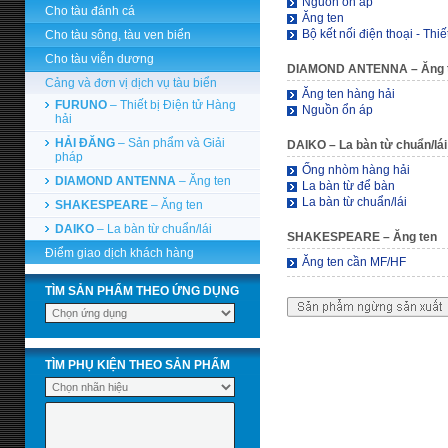
Nguồn ổn áp
Cho tàu đánh cá
Ăng ten
Bộ kết nối điện thoại - Thiế
Cho tàu sông, tàu ven biển
Cho tàu viễn dương
DIAMOND ANTENNA
– Ăng 
Cảng và đơn vị dịch vụ tàu biển
Ăng ten hàng hải
FURUNO
– Thiết bị Điện tử Hàng
Nguồn ổn áp
hải
HẢI ĐĂNG
– Sản phẩm và Giải
DAIKO
– La bàn từ chuẩn/lái
pháp
Ống nhòm hàng hải
DIAMOND ANTENNA
– Ăng ten
La bàn từ để bàn
La bàn từ chuẩn/lái
SHAKESPEARE
– Ăng ten
DAIKO
– La bàn từ chuẩn/lái
SHAKESPEARE
– Ăng ten
Điểm giao dịch khách hàng
Ăng ten cần MF/HF
TÌM SẢN PHẨM THEO ỨNG DỤNG
TÌM PHỤ KIỆN THEO SẢN PHẨM