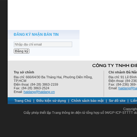
ĐĂNG KÝ NHẬN BẢN TIN
Trụ sở chính
Chi nhánh Đà Nẵ
Địa chỉ: 666/64/30 Ba Tháng Hai, Phường Diên Hồng,
Địa chỉ: 91 Lê Đì
TP.HCM
Điện thoại: (84-23
Điện thoại: (84-28) 3863-2159
Fax: (84-236) 369
Fax: (84-28) 3863-2524
Email:
haidang@ha
Email:
haidang@haidang.vn
Trang Chủ
|
Điều kiện sử dụng
|
Chính sách bảo mật
|
Sơ đồ site
|
Liê
Copyrigh
Giấy phép thiết lập Trang thông tin điện tử tổng hợp số 94/GP-ICP-STTTT 