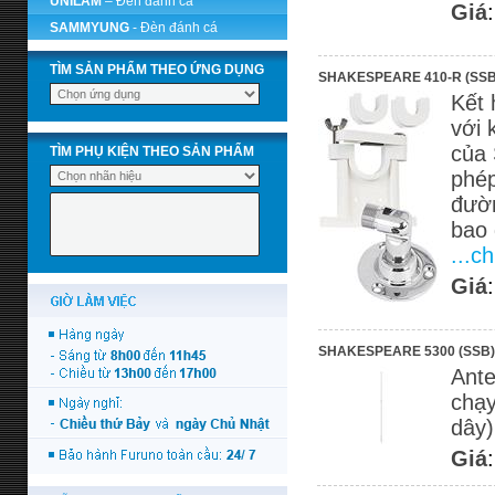
UNILAM
– Đèn đánh cá
Giá
SAMMYUNG
- Đèn đánh cá
TÌM SẢN PHẨM THEO ỨNG DỤNG
SHAKESPEARE 410-R (SSB
Kết 
với 
của 
TÌM PHỤ KIỆN THEO SẢN PHẨM
phép
đườn
bao 
...ch
Giá
SHAKESPEARE 5300 (SSB)
Ante
chạy
dây
Giá