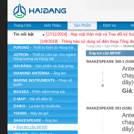
Trang Chủ
Giới Thiệu
Sản Phẩm
Dịch Vụ
H
Tin nổi bật
[17/11/2024] - Họp mặt thân mật và Trao đổi kỹ thu
[1/9/2019] - Thông báo sử dụng số điện thoại Tổng đà
Trang chủ
>
Sản Phẩm
>
SHAK
FURUNO
– Thiết bị Điện tử Hàng hải
Ăng ten cần MF/HF
JOTRON
– Thiết bị Liên lạc cho ngành
Năng lượng và Hàng hải
SHAKESPEARE 390-1 (SSB
HẢI ĐĂNG
– Sản phẩm và Giải pháp
Ante
DIAMOND ANTENNA
– Ăng ten
chạy
MARINE INSTRUMENTS
– Phao vô
dây
tuyến
Giá
MAXSEA
- Phần mềm hàng hải
C-MAP
– Hải đồ điện tử
DAIKO
– La bàn từ chuẩn/lái
SHAKESPEARE 393 (SSB)
YOUNG
– Máy đo gió
Ante
SHAKESPEARE
– Ăng ten
chạy
Ăng ten cần MF/HF
dây