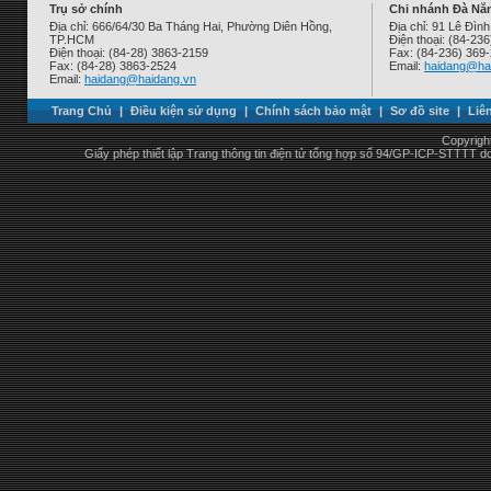
Trụ sở chính
Chi nhánh Đà Nẵ
Địa chỉ: 666/64/30 Ba Tháng Hai, Phường Diên Hồng,
Địa chỉ: 91 Lê Đì
TP.HCM
Điện thoại: (84-23
Điện thoại: (84-28) 3863-2159
Fax: (84-236) 369
Fax: (84-28) 3863-2524
Email:
haidang@ha
Email:
haidang@haidang.vn
Trang Chủ
|
Điều kiện sử dụng
|
Chính sách bảo mật
|
Sơ đồ site
|
Liê
Copyrigh
Giấy phép thiết lập Trang thông tin điện tử tổng hợp số 94/GP-ICP-STTTT 