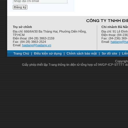
Trụ sở chính
Chi nhánh Đà Nẵ
Địa chỉ: 666/64/30 Ba Tháng Hai, Phường Diên Hồng,
Địa chỉ: 91 Lê Đì
TP.HCM
Điện thoại: (84-23
Điện thoại: (84-28) 3863-2159
Fax: (84-236) 369
Fax: (84-28) 3863-2524
Email:
haidang@ha
Email:
haidang@haidang.vn
Trang Chủ
|
Điều kiện sử dụng
|
Chính sách bảo mật
|
Sơ đồ site
|
Liê
Copyrigh
Giấy phép thiết lập Trang thông tin điện tử tổng hợp số 94/GP-ICP-STTTT 