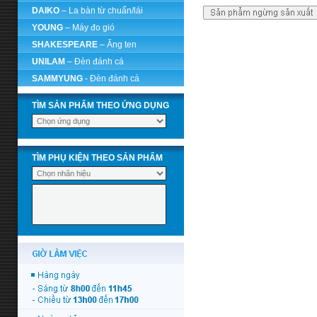
DAIKO
– La bàn từ chuẩn/lái
YOUNG
– Máy đo gió
SHAKESPEARE
– Ăng ten
UNILAM
– Đèn đánh cá
SAMMYUNG
- Đèn đánh cá
TÌM SẢN PHẨM THEO ỨNG DỤNG
TÌM PHỤ KIỆN THEO SẢN PHẨM