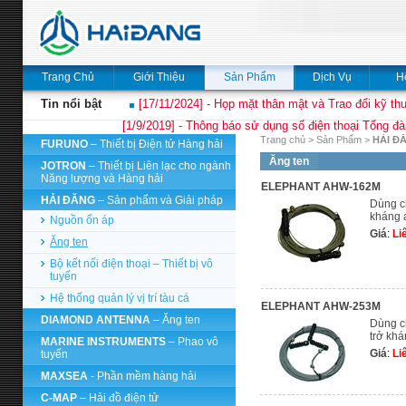
Trang Chủ
Giới Thiệu
Sản Phẩm
Dịch Vụ
H
Tin nổi bật
[17/11/2024] - Họp mặt thân mật và Trao đổi kỹ thu
[1/9/2019] - Thông báo sử dụng số điện thoại Tổng đà
Trang chủ
>
Sản Phẩm
>
HẢI Đ
FURUNO
– Thiết bị Điện tử Hàng hải
Ăng ten
JOTRON
– Thiết bị Liên lạc cho ngành
Năng lượng và Hàng hải
ELEPHANT AHW-162M
HẢI ĐĂNG
– Sản phẩm và Giải pháp
Dùng ch
kháng 
Nguồn ổn áp
Giá
:
Li
Ăng ten
Bộ kết nối điện thoại – Thiết bị vô
tuyến
Hệ thống quản lý vị trí tàu cá
ELEPHANT AHW-253M
DIAMOND ANTENNA
– Ăng ten
Dùng c
trở kh
MARINE INSTRUMENTS
– Phao vô
Giá
:
Li
tuyến
MAXSEA
- Phần mềm hàng hải
C-MAP
– Hải đồ điện tử