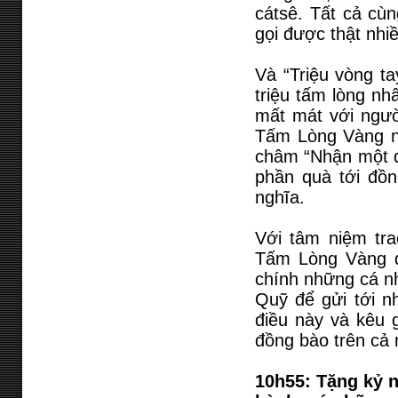
cátsê. Tất cả cù
gọi được thật nhi
Và “Triệu vòng t
triệu tấm lòng nh
mất mát với ngườ
Tấm Lòng Vàng n
châm “Nhận một đ
phần quà tới đồn
nghĩa.
Với tâm niệm tra
Tấm Lòng Vàng đ
chính những cá nh
Quỹ để gửi tới n
điều này và kêu 
đồng bào trên cả
10h55: Tặng kỷ 