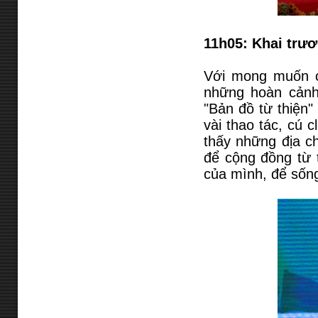
11h05: Khai trươ
Với mong muốn có
những hoàn cản
"Bản đồ từ thiện"
vài thao tác, cú 
thấy những địa c
để cộng đồng từ 
của mình, để sốn