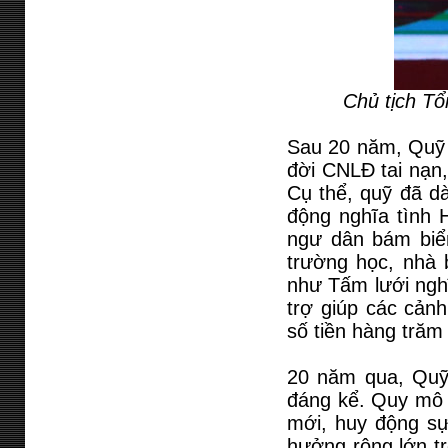
Chủ tịch T
Sau 20 năm, Quỹ 
đời CNLĐ tai nạn,
Cụ thể, quỹ đã dà
động nghĩa tình 
ngư dân bám biển
trường học, nhà 
như Tấm lưới nghĩ
trợ giúp các cản
số tiền hàng trăm 
20 năm qua, Quỹ
đáng kể. Quy mô 
mới, huy động sự
hưởng rộng lớn tr