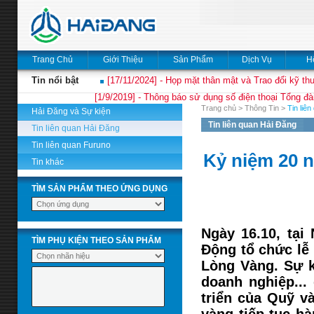
Trang Chủ
Giới Thiệu
Sản Phẩm
Dịch Vụ
H
Tin nổi bật
[17/11/2024] - Họp mặt thân mật và Trao đổi kỹ thu
[1/9/2019] - Thông báo sử dụng số điện thoại Tổng đà
Trang chủ
>
Thông Tin
>
Tin liê
Hải Đăng và Sự kiện
Tin liên quan Hải Đăng
Tin liên quan Hải Đăng
Tin liên quan Furuno
Kỷ niệm 20 
Tin khác
TÌM SẢN PHẨM THEO ỨNG DỤNG
Ngày 16.10, tạ
TÌM PHỤ KIỆN THEO SẢN PHẨM
Động tổ chức lễ
Lòng Vàng. Sự ki
doanh nghiệp...
triển của Quỹ và