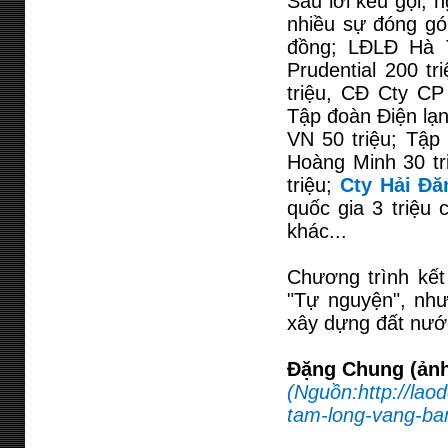
Sau lời kêu gọi, 
nhiều sự đóng gó
đồng; LĐLĐ Hà T
Prudential 200 t
triệu, CĐ Cty C
Tập đoàn Điện lạn
VN 50 triệu; Tập
Hoàng Minh 30 tr
triệu;
Cty Hải Đă
quốc gia 3 triệu
khác...
Chương trình kết
"Tự nguyện", như
xây dựng đất nước
Đặng Chung (ảnh
(Nguồn:http://lao
tam-long-vang-ban