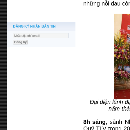
những nỗi đau còn
ĐĂNG KÝ NHẬN BẢN TIN
Đại diện lãnh đ
năm thà
8h sáng
, sảnh N
Quỹ TLV trong 20