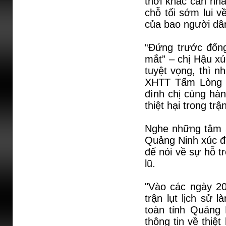
thời khắc căn nh
chỗ tối sớm lui v
của bao người dâ
“Đứng trước đống 
mắt” – chị Hậu xú
tuyệt vọng, thì 
XHTT Tấm Lòng V
đình chị cùng hàn
thiệt hại trong trậ
Nghe những tâm s
Quảng Ninh xúc độ
để nói về sự hỗ 
lũ.
"Vào các ngày 20.
trận lụt lịch sử 
toàn tỉnh Quảng 
thông tin về thiệ