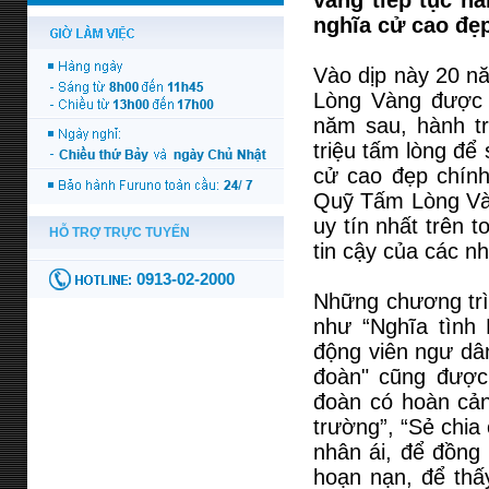
vàng tiếp tục h
nghĩa cử cao đẹp
Vào dịp này 20 n
Lòng Vàng được v
năm sau, hành tr
triệu tấm lòng để
cử cao đẹp chính
Quỹ Tấm Lòng Vàn
uy tín nhất trên 
tin cậy của các n
Những chương trì
như “Nghĩa tình
động viên ngư dân
đoàn" cũng được 
đoàn có hoàn cản
trường”, “Sẻ chia
nhân ái, để đồng
hoạn nạn, để thấ