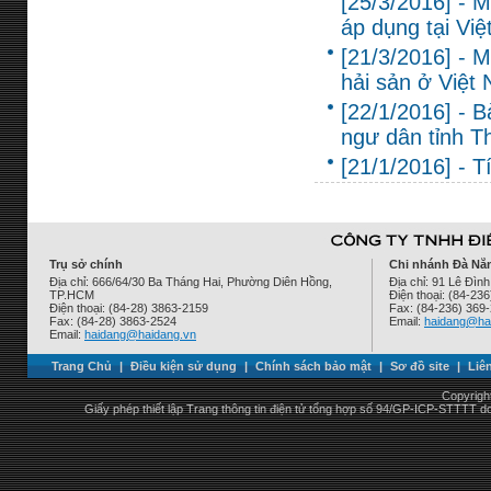
[25/3/2016] - M
áp dụng tại Vi
[21/3/2016] - 
hải sản ở Việt 
[22/1/2016] - 
ngư dân tỉnh T
[21/1/2016] - T
Trụ sở chính
Chi nhánh Đà Nẵ
Địa chỉ: 666/64/30 Ba Tháng Hai, Phường Diên Hồng,
Địa chỉ: 91 Lê Đì
TP.HCM
Điện thoại: (84-23
Điện thoại: (84-28) 3863-2159
Fax: (84-236) 369
Fax: (84-28) 3863-2524
Email:
haidang@ha
Email:
haidang@haidang.vn
Trang Chủ
|
Điều kiện sử dụng
|
Chính sách bảo mật
|
Sơ đồ site
|
Liê
Copyrigh
Giấy phép thiết lập Trang thông tin điện tử tổng hợp số 94/GP-ICP-STTTT 