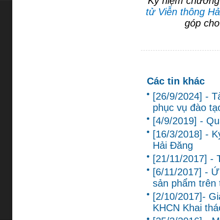
Kỷ niệm chương
tử Viễn thông H
góp cho
Các tin khác
[26/9/2024] - T
phục vụ đào tạ
[4/9/2019] - Q
[16/3/2018] - 
Hải Đăng
[21/11/2017] -
[6/11/2017] - Ứ
sản phẩm trên 
[2/10/2017]- G
KHCN Khai thác