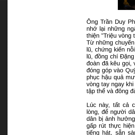
Ông Trần Duy Ph
nhớ lại những ng
thiện "Triệu vòng 
Từ những chuyến 
lũ, chứng kiến n
lũ, đồng chí Đặn
đoàn đã kêu gọi,
đóng góp vào Quỹ
phục hậu quả mưa
vòng tay ngay kh
tập thể và đông đ
Lúc này, tất cả 
lòng, để người d
dân bị ảnh hưởng 
gấp rút thực hiện
tiếng hát, sẵn s