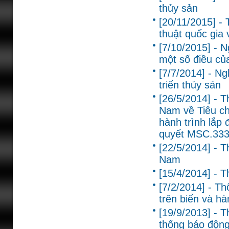
thủy sản
[20/11/2015] 
thuật quốc gia 
[7/10/2015] - 
một số điều củ
[7/7/2014] - N
triển thủy sản
[26/5/2014] - 
Nam về Tiêu chu
hành trình lắp 
quyết MSC.333
[22/5/2014] - 
Nam
[15/4/2014] - 
[7/2/2014] - Th
trên biển và hà
[19/9/2013] - 
thống báo động