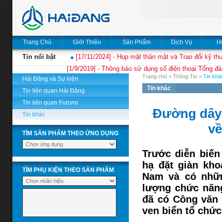
Trang Chủ
Giới Thiệu
Sản Phẩm
Dịch Vụ
H
Tin nổi bật
[17/11/2024] - Họp mặt thân mật và Trao đổi kỹ thu
[1/9/2019] - Thông báo sử dụng số điện thoại Tổng đà
Trang chủ
>
Thông Tin
>
Tin khá
Hải Đăng và Sự kiện
Tin khác
Tin liên quan Hải Đăng
Tin liên quan Furuno
Đường dây 
Tin khác
về
TÌM SẢN PHẨM THEO ỨNG DỤNG
Trước diễn biến
hạ đặt giàn kho
TÌM PHỤ KIỆN THEO SẢN PHẨM
Nam và có nhữn
lượng chức năng
đã có Công văn 
ven biển tổ chứ