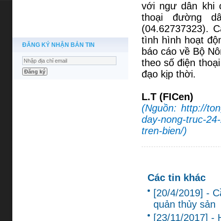
với ngư dân khi 
thoại đường d
(04.62737323). 
tình hình hoạt độ
ĐĂNG KÝ NHẬN BẢN TIN
báo cáo về Bộ Nô
theo số điện thoạ
đạo kịp thời.
L.T (FICen)
(Nguồn: http://to
day-nong-truc-24-
tren-bien/)
Các tin khác
[20/4/2019] - C
quản thủy sản
[23/11/2017] - 