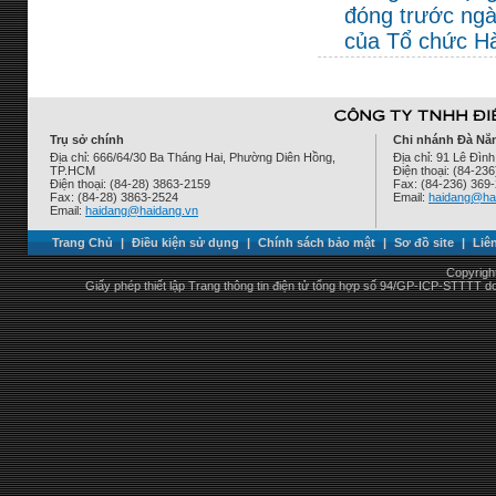
đóng trước ngà
của Tổ chức Hà
Trụ sở chính
Chi nhánh Đà Nẵ
Địa chỉ: 666/64/30 Ba Tháng Hai, Phường Diên Hồng,
Địa chỉ: 91 Lê Đì
TP.HCM
Điện thoại: (84-23
Điện thoại: (84-28) 3863-2159
Fax: (84-236) 369
Fax: (84-28) 3863-2524
Email:
haidang@ha
Email:
haidang@haidang.vn
Trang Chủ
|
Điều kiện sử dụng
|
Chính sách bảo mật
|
Sơ đồ site
|
Liê
Copyrigh
Giấy phép thiết lập Trang thông tin điện tử tổng hợp số 94/GP-ICP-STTTT 