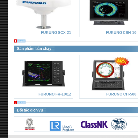
FURUNO SCX-21
FURUNO CSH-10
Sản phẩm bán chạy
FURUNO FR-10/12
FURUNO CH-500
Đối tác dịch vụ