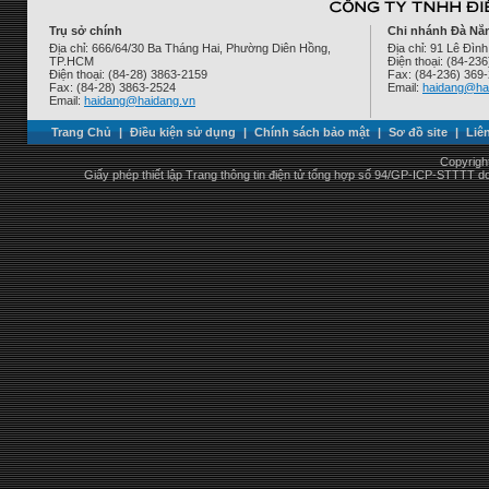
Trụ sở chính
Chi nhánh Đà Nẵ
Địa chỉ: 666/64/30 Ba Tháng Hai, Phường Diên Hồng,
Địa chỉ: 91 Lê Đì
TP.HCM
Điện thoại: (84-23
Điện thoại: (84-28) 3863-2159
Fax: (84-236) 369
Fax: (84-28) 3863-2524
Email:
haidang@ha
Email:
haidang@haidang.vn
Trang Chủ
|
Điều kiện sử dụng
|
Chính sách bảo mật
|
Sơ đồ site
|
Liê
Copyrigh
Giấy phép thiết lập Trang thông tin điện tử tổng hợp số 94/GP-ICP-STTTT 