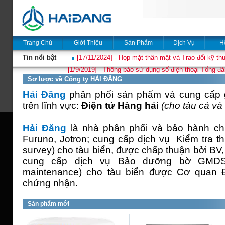
Trang Chủ
Giới Thiệu
Sản Phẩm
Dịch Vụ
H
Tin nổi bật
[17/11/2024] - Họp mặt thân mật và Trao đổi kỹ thu
[1/9/2019] - Thông báo sử dụng số điện thoại Tổng đà
Sơ lược về Công ty HẢI ĐĂNG
Hải Đăng
phân phối sản phẩm và cung cấp gi
trên lĩnh vực:
Điện tử Hàng hải
(cho tàu cá và 
Hải Đăng
là nhà phân phối và bảo hành ch
Furuno, Jotron; cung cấp dịch vụ Kiểm tra thi
survey) cho tàu biển, được chấp thuận bởi BV
cung cấp dịch vụ Bảo dưỡng bờ GMDS
maintenance) cho tàu biển được Cơ quan 
chứng nhận.
Sản phẩm mới